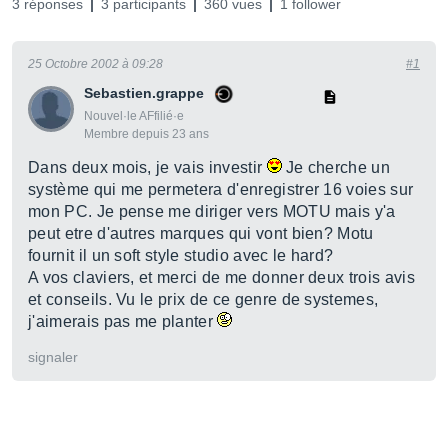
3 réponses
3 participants
360 vues
1 follower
25 Octobre 2002 à 09:28
#1
Sebastien.grappe
Nouvel·le AFfilié·e
Membre depuis 23 ans
Dans deux mois, je vais investir
Je cherche un
système qui me permetera d'enregistrer 16 voies sur
mon PC. Je pense me diriger vers MOTU mais y'a
peut etre d'autres marques qui vont bien? Motu
fournit il un soft style studio avec le hard?
A vos claviers, et merci de me donner deux trois avis
et conseils. Vu le prix de ce genre de systemes,
j'aimerais pas me planter
signaler