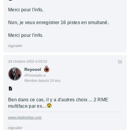
Merci pour l'info,
Non, je veux enregistrer 16 pistes en smultané.
Merci pour l'info.
signaler
28 Octobre 2002 à 09:52
#4
Roycool
AFicionado·a
Membre depuis 24 ans
Ben dans ce cas, il y a d'autres choix ... 2 RME
multiface par ex...
www.vladimirkar.com
signaler