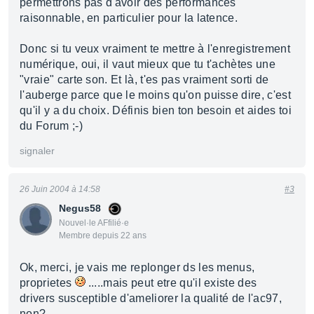
permettrons pas d'avoir des performances
raisonnable, en particulier pour la latence.
Donc si tu veux vraiment te mettre à l'enregistrement
numérique, oui, il vaut mieux que tu t'achètes une
"vraie" carte son. Et là, t'es pas vraiment sorti de
l'auberge parce que le moins qu'on puisse dire, c'est
qu'il y a du choix. Définis bien ton besoin et aides toi
du Forum ;-)
signaler
26 Juin 2004 à 14:58
#3
Negus58
Nouvel·le AFfilié·e
Membre depuis 22 ans
Ok, merci, je vais me replonger ds les menus,
proprietes
.....mais peut etre qu'il existe des
drivers susceptible d'ameliorer la qualité de l'ac97,
non?