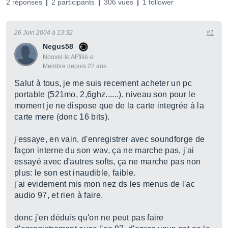
2 réponses
2 participants
306 vues
1 follower
26 Juin 2004 à 13:32
#1
Negus58
Nouvel·le AFfilié·e
Membre depuis 22 ans
Salut à tous, je me suis recement acheter un pc
portable (521mo, 2,6ghz......), niveau son pour le
moment je ne dispose que de la carte integrée à la
carte mere (donc 16 bits).
j'essaye, en vain, d'enregistrer avec soundforge de
façon interne du son wav, ça ne marche pas, j'ai
essayé avec d'autres softs, ça ne marche pas non
plus: le son est inaudible, faible.
j'ai evidement mis mon nez ds les menus de l'ac
audio 97, et rien à faire.
donc j'en déduis qu'on ne peut pas faire