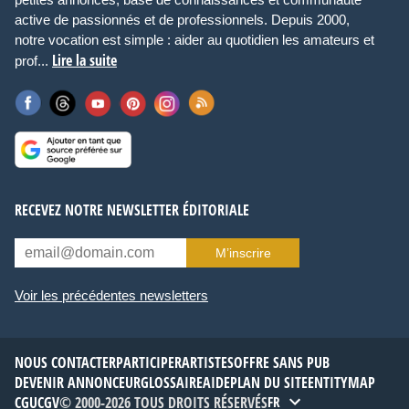
active de passionnés et de professionnels. Depuis 2000,
notre vocation est simple : aider au quotidien les amateurs et
Lire la suite
prof...
RECEVEZ NOTRE NEWSLETTER ÉDITORIALE
M’inscrire
Voir les précédentes newsletters
NOUS CONTACTER
PARTICIPER
ARTISTES
OFFRE SANS PUB
DEVENIR ANNONCEUR
GLOSSAIRE
AIDE
PLAN DU SITE
ENTITYMAP
CGU
CGV
© 2000-2026 TOUS DROITS RÉSERVÉS
FR