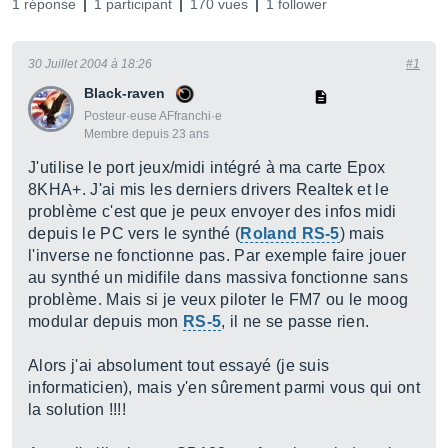
1 réponse
1 participant
170 vues
1 follower
30 Juillet 2004 à 18:26
#1
Black-raven
Posteur·euse AFfranchi·e
Membre depuis 23 ans
J'utilise le port jeux/midi intégré à ma carte Epox
8KHA+. J'ai mis les derniers drivers Realtek et le
problème c'est que je peux envoyer des infos midi
depuis le PC vers le synthé (
Roland RS-5
) mais
l'inverse ne fonctionne pas. Par exemple faire jouer
au synthé un midifile dans massiva fonctionne sans
problème. Mais si je veux piloter le FM7 ou le moog
modular depuis mon
RS-5
, il ne se passe rien.
Alors j'ai absolument tout essayé (je suis
informaticien), mais y'en sûrement parmi vous qui ont
la solution !!!!