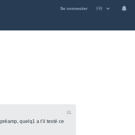
FR
Se connecter
#1
réamp, quelq1 a t'il testé ce