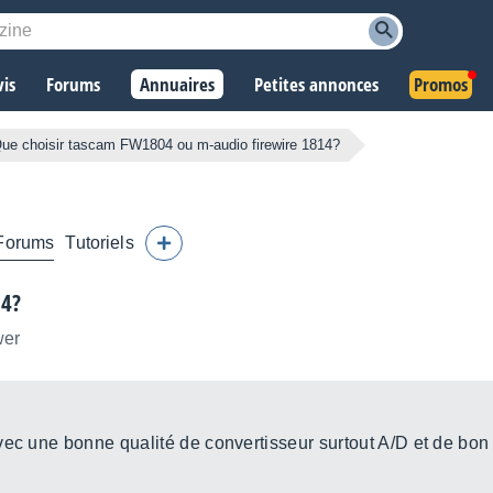
vis
Forums
Annuaires
Petites annonces
Promos
ue choisir tascam FW1804 ou m-audio firewire 1814?
Forums
Tutoriels
14?
wer
ec une bonne qualité de convertisseur surtout A/D et de bon p