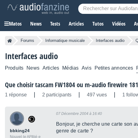
Matos
News
Tests
Articles
Tutos
Vidéos
A
Forums
Informatique musicale
Interfaces audio
Q
Interfaces audio
Produits
News
Articles
Médias
Avis
Petites annonces
Que choisir tascam FW1804 ou m-audio firewire 18
1 réponse
2 participants
497 vues
1 follo
07 Décembre 2004 à 16:40
Bonjour, je cherche une carte son av
bbking24
genre de carte ?
Nouvel·le AFfilié·e