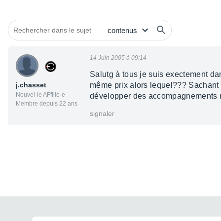
14 Juin 2005 à 09:14
Salutg à tous je suis exectement d
j.chasset
même prix alors lequel??? Sachant qu
Nouvel·le AFfilié·e
développer des accompagnements m
Membre depuis 22 ans
signaler