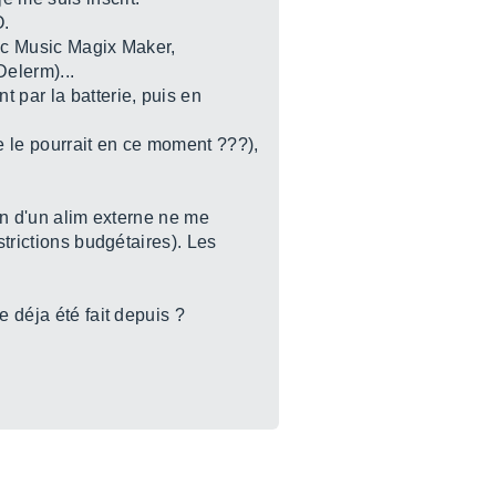
O.
vec Music Magix Maker,
elerm)...
 par la batterie, puis en
le le pourrait en ce moment ???),
oin d'un alim externe ne me
strictions budgétaires). Les
e déja été fait depuis ?