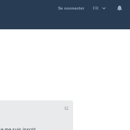
FR
Se connecter
#1
e me suis inscrit.