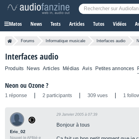
Matos
News
Tests
Articles
Tutos
Vidéos
A
Forums
Informatique musicale
Interfaces audio
N
Interfaces audio
Produits
News
Articles
Médias
Avis
Petites annonces
Neon ou Ozone ?
1 réponse
2 participants
309 vues
1 follo
29 Janvier 2005 à 07:39
Bonjour à tous
Eric_02
Nouvel·le AFfilié·e
Ca fait un bon petit moment que je co