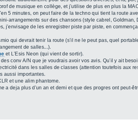
prof de musique en collège, et j'utilise de plus en plus la MA
en 5 minutes, on peut faire de la techno qui tient la route a
mini-arrangements sur des chansons (style cabrel, Goldman, D
 j'envisage de les enregistrer piste par piste, en commençant
io qui devrait tenir la route (s'il ne le peut pas, quel portab
angement de salles...).
ne
et L'Esis Neon (qui vient de sortir).
é des conv A/N que je voudrais avoir vos avis. Qu'il y ait bes
tricité dans les salles de classes (attention toutefois aux re
s aussi importantes.
 XLR et une alim phantome.
ne a deja plus d'un an et demi et que des progres ont peut-êtr