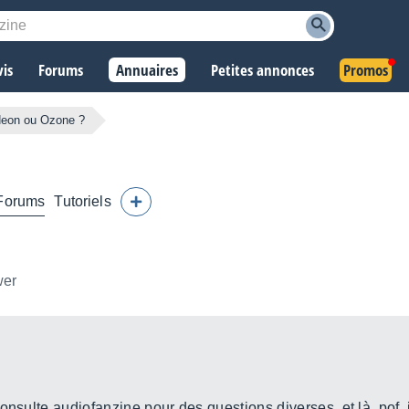
vis
Forums
Annuaires
Petites annonces
Promos
eon ou Ozone ?
Forums
Tutoriels
wer
nsulte audiofanzine pour des questions diverses, et là, pof, j