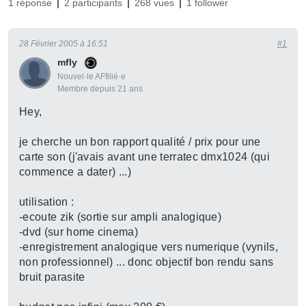
1 réponse
2 participants
268 vues
1 follower
28 Février 2005 à 16:51
#1
mfly
Nouvel·le AFfilié·e
Membre depuis 21 ans
Hey,
je cherche un bon rapport qualité / prix pour une
carte son (j'avais avant une terratec dmx1024 (qui
commence a dater) ...)
utilisation :
-ecoute zik (sortie sur ampli analogique)
-dvd (sur home cinema)
-enregistrement analogique vers numerique (vynils,
non professionnel) ... donc objectif bon rendu sans
bruit parasite