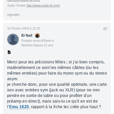
http://blog.audio-tk.com/
Audio Toolkit:
http://www.audio-tk.com/
signaler
16 Février 2005 à 11:53
#9
El Naïl
Posteur·euse AFfamé·e
Membre depuis 21 ans
Merci pour tes précisions Miles ; si j'ai bien compris,
matériellement ce sont les mêmes câbles (ou les
mêmes entrées) pour faire du mono sym ou du stereo
asym.
je cherche donc, pour une qualité optimale, une carte
son avec entrées sym (jack ou XLR) (pour ne rien
perdre en sortie de table ou pour profiter d'un
préamp en direct), mais sais-tu ce qu'il en est de
l'
Emu 1820
, rapport à la fiche tec citée plus haut ?