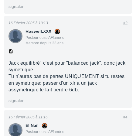
signaler
16 Février 2005 à 10:13
#3
Roswell.XXX
Posteur·euse AFfamé·e
Membre depuis 23 ans
Jack equilibré" c'est pour "balanced jack", donc jack
symetrique
Tu n'auras pas de pertes UNIQUEMENT si tu restes
en symetrique; passer d'un xlr a un jack
assymetrique te fait perdre 6db.
signaler
16 Février 2005 à 11:16
#4
El Naïl
Posteur·euse AFfamé·e