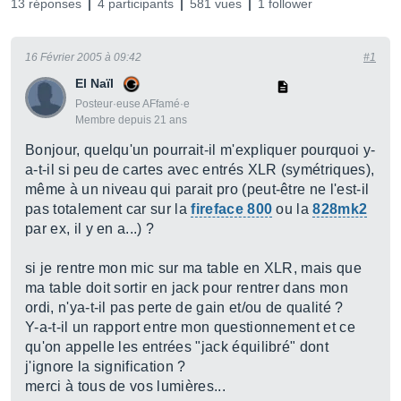
13 réponses
4 participants
581 vues
1 follower
16 Février 2005 à 09:42
#1
El Naïl
Posteur·euse AFfamé·e
Membre depuis 21 ans
Bonjour, quelqu'un pourrait-il m'expliquer pourquoi y-
a-t-il si peu de cartes avec entrés XLR (symétriques),
même à un niveau qui parait pro (peut-être ne l'est-il
pas totalement car sur la
fireface 800
ou la
828mk2
par ex, il y en a...) ?
si je rentre mon mic sur ma table en XLR, mais que
ma table doit sortir en jack pour rentrer dans mon
ordi, n'ya-t-il pas perte de gain et/ou de qualité ?
Y-a-t-il un rapport entre mon questionnement et ce
qu'on appelle les entrées "jack équilibré" dont
j'ignore la signification ?
merci à tous de vos lumières...