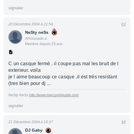
signaler
20 Décembre 2004 à 21:54
#3
NeSty neSs
AFicionado·a
Membre depuis 23 ans
C un casque fermé . il coupe pas mal les bruit de l
exterieur. voila
je l aime beaucoup ce casque ,il est trés resistant
(tres bien pour dj ...
NeSty NeSs
http://www.mercureliquide.com
signaler
21 Décembre 2004 à 10:37
#4
DJ Gaby