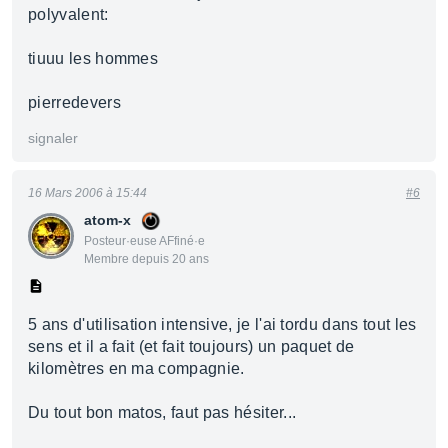
polyvalent:
tiuuu les hommes
pierredevers
signaler
16 Mars 2006 à 15:44
#6
atom-x
Posteur·euse AFfiné·e
Membre depuis 20 ans
5 ans d'utilisation intensive, je l'ai tordu dans tout les
sens et il a fait (et fait toujours) un paquet de
kilomètres en ma compagnie.
Du tout bon matos, faut pas hésiter...