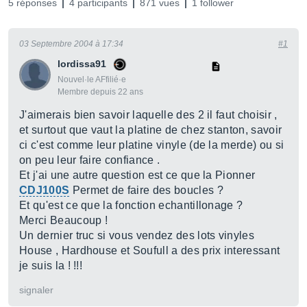
5 réponses
4 participants
871 vues
1 follower
03 Septembre 2004 à 17:34
#1
lordissa91
Nouvel·le AFfilié·e
Membre depuis 22 ans
J'aimerais bien savoir laquelle des 2 il faut choisir ,
et surtout que vaut la platine de chez stanton, savoir
ci c'est comme leur platine vinyle (de la merde) ou si
on peu leur faire confiance .
Et j'ai une autre question est ce que la Pionner
CDJ100S
Permet de faire des boucles ?
Et qu'est ce que la fonction echantillonage ?
Merci Beaucoup !
Un dernier truc si vous vendez des lots vinyles
House , Hardhouse et Soufull a des prix interessant
je suis la ! !!!
signaler