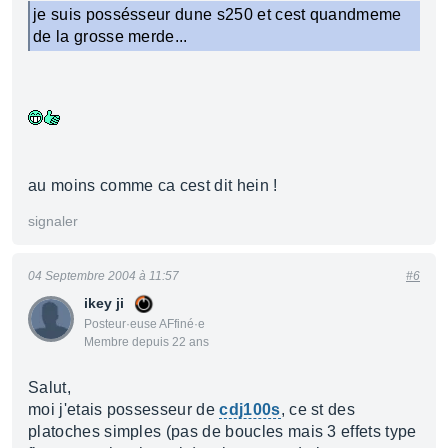
je suis possésseur dune s250 et cest quandmeme
de la grosse merde...
au moins comme ca cest dit hein !
signaler
04 Septembre 2004 à 11:57
#6
ikey ji
Posteur·euse AFfiné·e
Membre depuis 22 ans
Salut,
moi j'etais possesseur de
cdj100s
, ce st des
platoches simples (pas de boucles mais 3 effets type