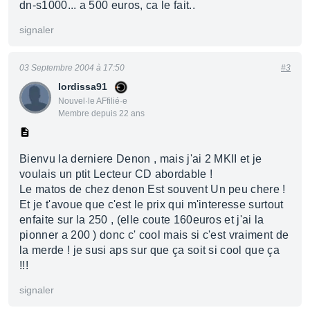
dn-s1000... a 500 euros, ca le fait..
signaler
03 Septembre 2004 à 17:50
#3
lordissa91
Nouvel·le AFfilié·e
Membre depuis 22 ans
Bienvu la derniere Denon , mais j'ai 2 MKII et je
voulais un ptit Lecteur CD abordable !
Le matos de chez denon Est souvent Un peu chere !
Et je t'avoue que c'est le prix qui m'interesse surtout
enfaite sur la 250 , (elle coute 160euros et j'ai la
pionner a 200 ) donc c' cool mais si c'est vraiment de
la merde ! je susi aps sur que ça soit si cool que ça
!!!
signaler