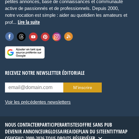
petites annonces, base de connaissances et communauté
active de passionnés et de professionnels. Depuis 2000,
notre vocation est simple : aider au quotidien les amateurs et
Lire la suite
prof...
RECEVEZ NOTRE NEWSLETTER ÉDITORIALE
M’inscrire
Voir les précédentes newsletters
NOUS CONTACTER
PARTICIPER
ARTISTES
OFFRE SANS PUB
DEVENIR ANNONCEUR
GLOSSAIRE
AIDE
PLAN DU SITE
ENTITYMAP
CGU
CGV
© 2000-2026 TOUS DROITS RÉSERVÉS
FR