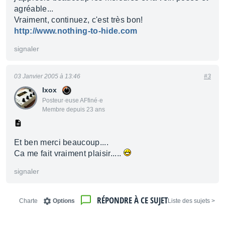
agréable...
Vraiment, continuez, c'est très bon!
http://www.nothing-to-hide.com
signaler
03 Janvier 2005 à 13:46
#3
Ixox
Posteur·euse AFfiné·e
Membre depuis 23 ans
Et ben merci beaucoup....
Ca me fait vraiment plaisir.....
signaler
RÉPONDRE À CE SUJET
Charte
Options
< Liste des sujets