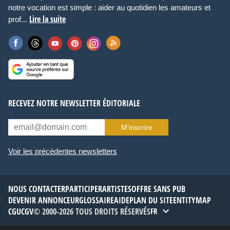
notre vocation est simple : aider au quotidien les amateurs et
Lire la suite
prof...
RECEVEZ NOTRE NEWSLETTER ÉDITORIALE
M’inscrire
Voir les précédentes newsletters
NOUS CONTACTER
PARTICIPER
ARTISTES
OFFRE SANS PUB
DEVENIR ANNONCEUR
GLOSSAIRE
AIDE
PLAN DU SITE
ENTITYMAP
CGU
CGV
© 2000-2026 TOUS DROITS RÉSERVÉS
FR