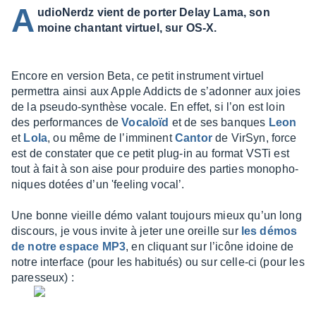
A
udioNerdz vient de porter Delay Lama, son
moine chantant virtuel, sur OS-X.
Encore en version Beta, ce petit instru­ment virtuel
permet­tra ainsi aux Apple Addicts de s’adon­ner aux joies
de la pseudo-synthèse vocale. En effet, si l’on est loin
des perfor­mances de
Voca­loïd
et de ses banques
Leon
et
Lola
, ou même de l’im­mi­nent
Cantor
de VirSyn, force
est de consta­ter que ce petit plug-in au format VSTi est
tout à fait à son aise pour produire des parties mono­pho­
niques dotées d’un 'feeling vocal’.
Une bonne vieille démo valant toujours mieux qu’un long
discours, je vous invite à jeter une oreille sur
les démos
de notre espace MP3
, en cliquant sur l’icône idoine de
notre inter­face (pour les habi­tués) ou sur celle-ci (pour les
pares­seux) :