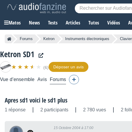
Matos
News
Tests
Articles
Tutos
Vidéos
A
Forums
Ketron
Instruments électroniques
Clavie
Ketron SD1
Déposer un avis
(6)
Vue d’ensemble
Avis
Forums
Apres sd1 voici le sd1 plus
1 réponse
2 participants
2 780 vues
2 fol
15 Octobre 2004 à 17:00