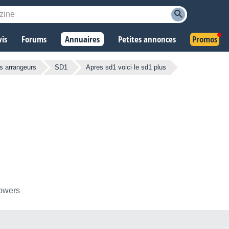
vis
Forums
Annuaires
Petites annonces
Promos
rs arrangeurs
SD1
Apres sd1 voici le sd1 plus
lowers