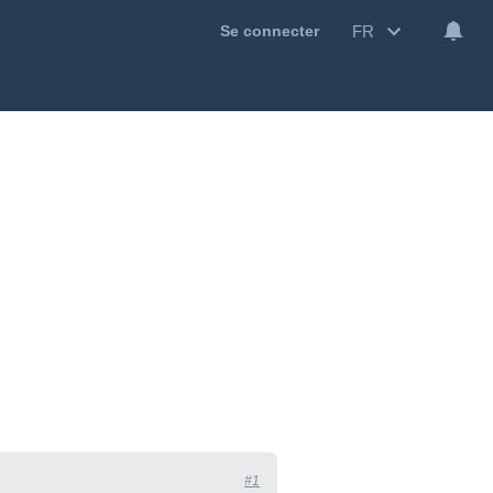
FR
Se connecter
#1