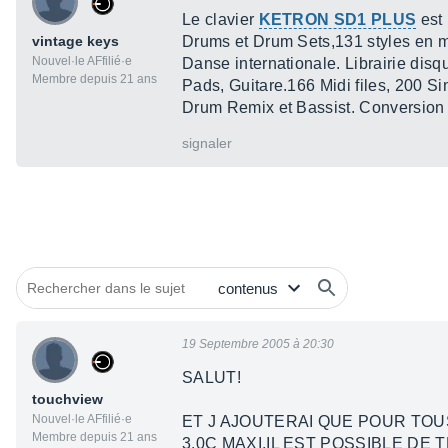
Le clavier
KETRON SD1 PLUS
est 
vintage keys
Drums et Drum Sets,131 styles en m
Nouvel·le AFfilié·e
Danse internationale. Librairie di
Membre depuis 21 ans
Pads, Guitare.166 Midi files, 200 Si
Drum Remix et Bassist. Conversion d
signaler
19 Septembre 2005 à 20:30
SALUT!
touchview
Nouvel·le AFfilié·e
ET J AJOUTERAI QUE POUR TO
Membre depuis 21 ans
3.0C MAXI,IL EST POSSIBLE D