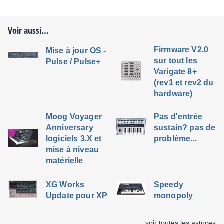
Voir aussi...
Firmware V2.0
Mise à jour OS -
sur tout les
Pulse / Pulse+
Varigate 8+
(rev1 et rev2 du
hardware)
Moog Voyager
Pas d'entrée
Anniversary
sustain? pas de
logiciels 3.X et
problème...
mise à niveau
matérielle
XG Works
Speedy
Update pour XP
monopoly
voir toutes les astuces