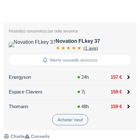
Produit(s) concerné(s) par cette annonce
Novation FLkey 37
(1 avis)
Alerte nouvelle annonce
Energyson
24h
157 €
Espace Claviers
7j
159 €
Thomann
48h
159 €
Acheter neuf
Charte
Conseils