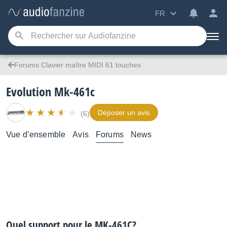
FR
Forums Clavier maître MIDI 61 touches
Evolution Mk-461c
Déposer un avis
(6)
Vue d’ensemble
Avis
Forums
News
Quel support pour le MK-461C?