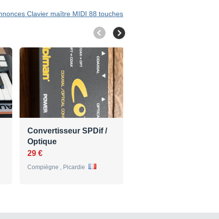
annonces Clavier maître MIDI 88 touches
Convertisseur SPDif /
À vendre midi sport 4
Optique
4
29 €
45 €
Compiègne , Picardie
, Basse-Normandie