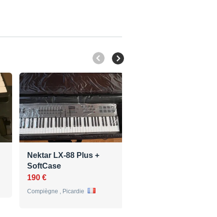
Nektar LX-88 Plus +
Arturia MKII 88 en su
SoftCase
état
190 €
600 €
Compiègne , Picardie
Le Port-Marly , Ile-de-France