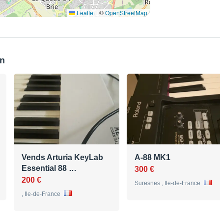
Leaflet
|
©
OpenStreetMap
on
Vends Arturia KeyLab
A-88 MK1
Essential 88 …
300 €
200 €
Suresnes , Ile-de-France
, Ile-de-France