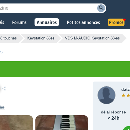
vis
Forums
Annuaires
Petites annonces
Promos
88 touches
Keystation 88es
VDS M-AUDIO Keystation 88-es
es
datz
sée
délai réponse
< 24h