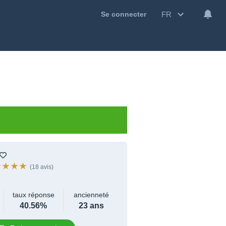
FR
Se connecter
(18 avis)
taux réponse
ancienneté
40.56%
23 ans