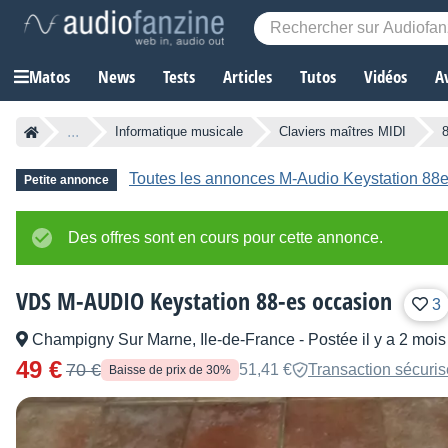
Matos
News
Tests
Articles
Tutos
Vidéos
A
...
Informatique musicale
Claviers maîtres MIDI
Toutes les annonces M-Audio Keystation 88
Petite annonce
Des offres sont en cours pour cette annonce.
VDS M-AUDIO Keystation 88-es occasion
3
Champigny Sur Marne, Ile-de-France
-
Postée il y a 2 mois
49 €
70 €
51,41 €
Transaction sécuri
Baisse de prix de 30%