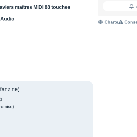
aviers maîtres MIDI 88 touches
-Audio
Charte
Conse
fanzine)
t)
remise)