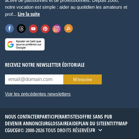
active de passionnés et de professionnels. Depuis 2000,
notre vocation est simple : aider au quotidien les amateurs et
Lire la suite
prof...
RECEVEZ NOTRE NEWSLETTER ÉDITORIALE
M’inscrire
Voir les précédentes newsletters
NOUS CONTACTER
PARTICIPER
ARTISTES
OFFRE SANS PUB
DEVENIR ANNONCEUR
GLOSSAIRE
AIDE
PLAN DU SITE
ENTITYMAP
CGU
CGV
© 2000-2026 TOUS DROITS RÉSERVÉS
FR