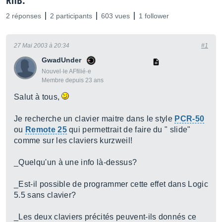
RnB.
2 réponses
2 participants
603 vues
1 follower
27 Mai 2003 à 20:34
#1
GwadUnder
Nouvel·le AFfilié·e
Membre depuis 23 ans
Salut à tous,
Je recherche un clavier maitre dans le style
PCR-50
ou
Remote 25
qui permettrait de faire du " slide"
comme sur les claviers kurzweil!
_Quelqu'un à une info là-dessus?
_Est-il possible de programmer cette effet dans Logic
5.5 sans clavier?
_Les deux claviers précités peuvent-ils donnés ce