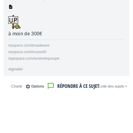
à moin de 300€
myspace.com/broadwave
myspace.com/incase69
mypspace.com/seranelegroupe
signaler
RÉPONDRE À CE SUJET
Charte
Options
< Liste des sujets