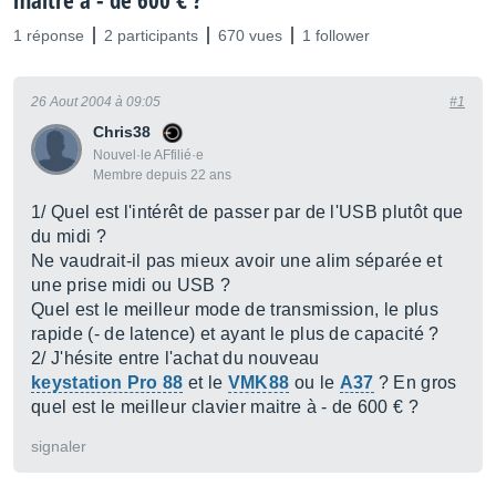
maître à - de 600 € ?
1 réponse
2 participants
670 vues
1 follower
26 Aout 2004 à 09:05
#1
Chris38
Nouvel·le AFfilié·e
Membre depuis 22 ans
1/ Quel est l'intérêt de passer par de l'USB plutôt que
du midi ?
Ne vaudrait-il pas mieux avoir une alim séparée et
une prise midi ou USB ?
Quel est le meilleur mode de transmission, le plus
rapide (- de latence) et ayant le plus de capacité ?
2/ J'hésite entre l'achat du nouveau
keystation Pro 88
et le
VMK88
ou le
A37
? En gros
quel est le meilleur clavier maitre à - de 600 € ?
signaler