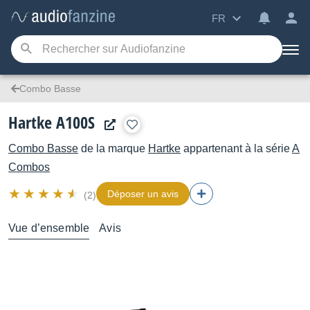
FR
Combo Basse
Hartke A100S
Combo Basse
de la marque
Hartke
appartenant à la série
A
Combos
Déposer un avis
(2)
Vue d’ensemble
Avis