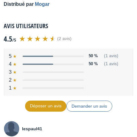
Distribué par
Mogar
AVIS UTILISATEURS
4.5
(2 avis)
/5
5
50 %
(1 avis)
4
50 %
(1 avis)
3
2
1
Déposer un avis
Demander un avis
lespaul41