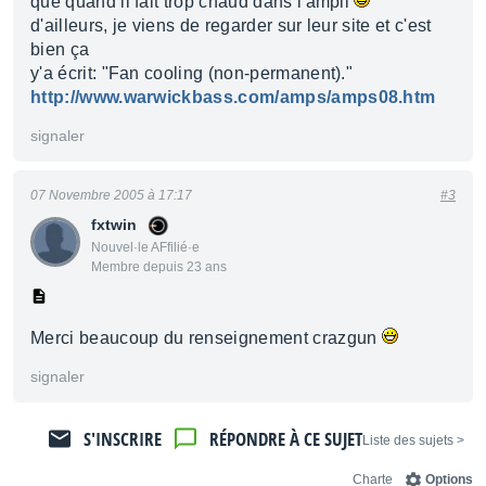
que quand il fait trop chaud dans l'ampli
d'ailleurs, je viens de regarder sur leur site et c'est
bien ça
y'a écrit: "Fan cooling (non-permanent)."
http://www.warwickbass.com/amps/amps08.htm
signaler
07 Novembre 2005 à 17:17
#3
fxtwin
Nouvel·le AFfilié·e
Membre depuis 23 ans
Merci beaucoup du renseignement crazgun
signaler
S'INSCRIRE
RÉPONDRE À CE SUJET
< Liste des sujets
Charte
Options