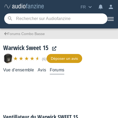
FR
Forums Combo Basse
Warwick Sweet 15
Déposer un avis
(6)
Vue d’ensemble
Avis
Forums
Ventillateur du Warwick SWEET 15