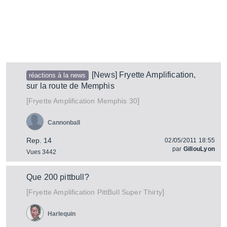
[News] Fryette Amplification,
réactions à la news
sur la route de Memphis
[
]
Memphis 30
Fryette Amplification
Cannonball
Rep. 14
02/05/2011 18:55
par
GillouLyon
Vues 3442
Que 200 pittbull?
[
]
PittBull Super Thirty
Fryette Amplification
Harlequin