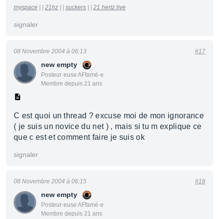
myspace
| |
21hz
| |
suckers
| |
21 hertz live
signaler
08 Novembre 2004 à 06:13
#17
new empty
Posteur·euse AFfamé·e
Membre depuis 21 ans
C est quoi un thread ? excuse moi de mon ignorance
( je suis un novice du net ) , mais si tu m explique ce
que c est et comment faire je suis ok
signaler
08 Novembre 2004 à 06:15
#18
new empty
Posteur·euse AFfamé·e
Membre depuis 21 ans