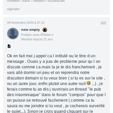
myspace
| |
21hz
| |
suckers
| |
21 hertz live
signaler
08 Novembre 2004 à 07:12
#20
new empty
Posteur·euse AFfamé·e
Membre depuis 21 ans
Ok en fait moi j appel ca l intitulé ou le titre d un
message . Ouais y a pas de probleme pour qu l on
discute comme ca mais la je te dis franchement , je
vais allé dormir un peu et on reprendra notre
discution demain si tu veux bien ( si tu es sur le site ,
ou un autre jour, enfin plutot une autre nuit
...) , je
ferais comme tu as dis j ouvrirais un thread "le pub
des insomniaque" dans le forum "compos" pour que l
on puisse se retrouvé facilement ( comme ca tu
saura ou me joindre si tu veut , je cocherais surveillé
le sujet...). Sinon je crois quand cliquant sur le