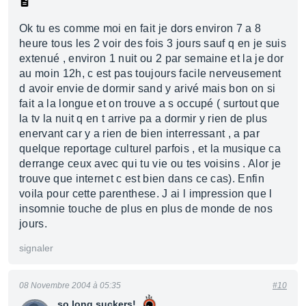
Ok tu es comme moi en fait je dors environ 7 a 8
heure tous les 2 voir des fois 3 jours sauf q en je suis
extenué , environ 1 nuit ou 2 par semaine et la je dor
au moin 12h, c est pas toujours facile nerveusement
d avoir envie de dormir sand y arivé mais bon on si
fait a la longue et on trouve a s occupé ( surtout que
la tv la nuit q en t arrive pa a dormir y rien de plus
enervant car y a rien de bien interressant , a par
quelque reportage culturel parfois , et la musique ca
derrange ceux avec qui tu vie ou tes voisins . Alor je
trouve que internet c est bien dans ce cas). Enfin
voila pour cette parenthese. J ai l impression que l
insomnie touche de plus en plus de monde de nos
jours.
signaler
08 Novembre 2004 à 05:35
#10
so long suckers!