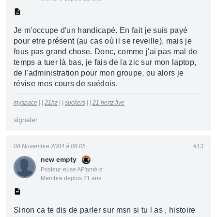
Je m'occupe d'un handicapé. En fait je suis payé
pour etre présent (au cas où il se reveille), mais je
fous pas grand chose. Donc, comme j'ai pas mal de
temps a tuer là bas, je fais de la zic sur mon laptop,
de l'administration pour mon groupe, ou alors je
révise mes cours de suédois.
myspace
| |
21hz
| |
suckers
| |
21 hertz live
signaler
08 Novembre 2004 à 06:05
#13
new empty
Posteur·euse AFfamé·e
Membre depuis 21 ans
Sinon ca te dis de parler sur msn si tu l as , histoire