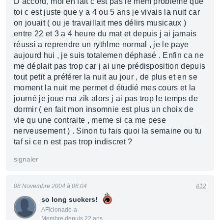
D accord, moi en fait c est pas le mem probleme que
toi c est juste que y a 4 ou 5 ans je vivais la nuit car
on jouait ( ou je travaillait mes délirs musicaux )
entre 22 et 3 a 4 heure du mat et depuis j ai jamais
réussi a reprendre un rythlme normal , je le paye
aujourd hui , je suis totalemen déphasé . Enfin ca ne
me déplait pas trop car j ai une prédisposition depuis
tout petit a préférer la nuit au jour , de plus et en se
moment la nuit me permet d étudié mes cours et la
journé je joue ma zik alors j ai pas trop le temps de
dormir ( en fait mon insomnie est plus un choix de
vie qu une contraite , meme si ca me pese
nerveusement ) . Sinon tu fais quoi la semaine ou tu
taf si ce n est pas trop indiscret ?
signaler
08 Novembre 2004 à 06:04
#12
so long suckers!
AFicionado·a
Membre depuis 22 ans