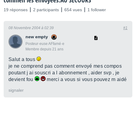
commen les envoyées.AU SECOURS
19 réponses
2 participants
654 vues
1 follower
08 Novembre 2004 à 02:39
#1
new empty
Posteur·euse AFfamé·e
Membre depuis 21 ans
Salut a tous
je ne comprend pas comment envoyé mes compos
poutant j ai souscri a l abonnement , aider svp , je
devient fou
merci a vous si vous pouvez m aidé
signaler