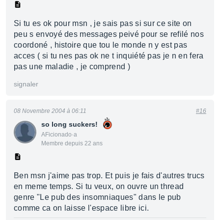
Si tu es ok pour msn , je sais pas si sur ce site on
peu s envoyé des messages peivé pour se refilé nos
coordoné , histoire que tou le monde n y est pas
acces ( si tu nes pas ok ne t inquiété pas je n en fera
pas une maladie , je comprend )
signaler
08 Novembre 2004 à 06:11
#16
so long suckers!
AFicionado·a
Membre depuis 22 ans
Ben msn j'aime pas trop. Et puis je fais d'autres trucs
en meme temps. Si tu veux, on ouvre un thread
genre "Le pub des insomniaques" dans le pub
comme ca on laisse l'espace libre ici.