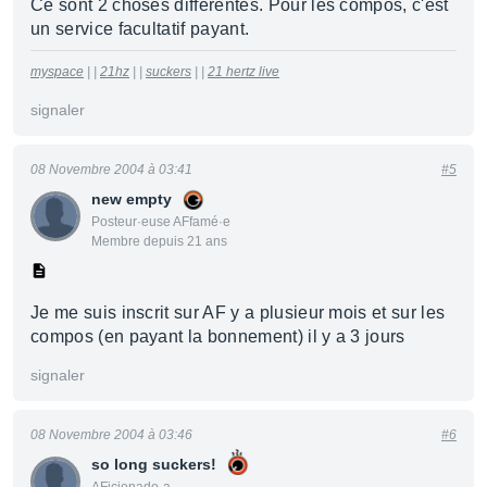
Ce sont 2 choses differentes. Pour les compos, c'est
un service facultatif payant.
myspace
| |
21hz
| |
suckers
| |
21 hertz live
signaler
08 Novembre 2004 à 03:41
#5
new empty
Posteur·euse AFfamé·e
Membre depuis 21 ans
Je me suis inscrit sur AF y a plusieur mois et sur les
compos (en payant la bonnement) il y a 3 jours
signaler
08 Novembre 2004 à 03:46
#6
so long suckers!