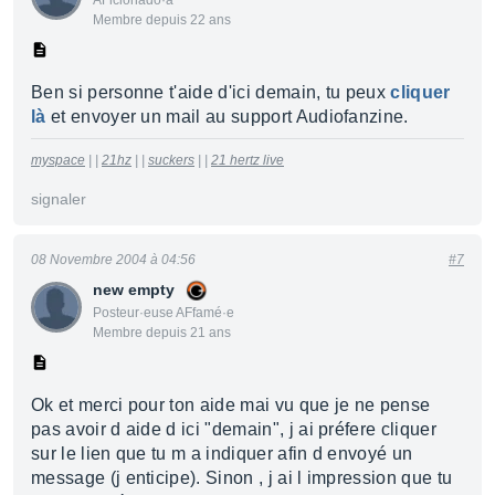
AFicionado·a
Membre depuis 22 ans
Ben si personne t'aide d'ici demain, tu peux
cliquer
là
et envoyer un mail au support Audiofanzine.
myspace
| |
21hz
| |
suckers
| |
21 hertz live
signaler
08 Novembre 2004 à 04:56
#7
new empty
Posteur·euse AFfamé·e
Membre depuis 21 ans
Ok et merci pour ton aide mai vu que je ne pense
pas avoir d aide d ici "demain", j ai préfere cliquer
sur le lien que tu m a indiquer afin d envoyé un
message (j enticipe). Sinon , j ai l impression que tu