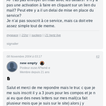
pas une activation à faire en cliquant sur un lien du
mail? Peut etre y a il un delai de mise en place du
service?
Je n'ai pas souscrit à ce service, mais ca doit etre
assez simple tout de meme.
myspace
| |
21hz
| |
suckers
| |
21 hertz live
signaler
08 Novembre 2004 à 03:17
#3
new empty
Posteur·euse AFfamé·e
Membre depuis 21 ans
Salut et merci de me repondre mais le truc c que je
me suis inscrit il y a 3 jours pour les compos et je n
ai eu que des news letters sur mes mail(ca fait
plusieur mois que je suis sur le site) alors j y