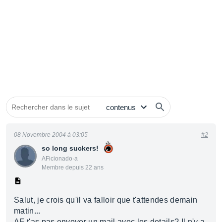
08 Novembre 2004 à 03:05
#2
so long suckers!
AFicionado·a
Membre depuis 22 ans
Salut, je crois qu'il va falloir que t'attendes demain
matin...
AF t'as pas envoyer un mail avec les details? Il n'y a