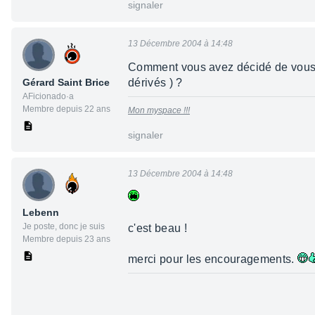
signaler
13 Décembre 2004 à 14:48
Comment vous avez décidé de vous unir
Gérard Saint Brice
dérivés ) ?
AFicionado·a
Membre depuis 22 ans
Mon myspace !!!
signaler
13 Décembre 2004 à 14:48
Lebenn
Je poste, donc je suis
c'est beau !
Membre depuis 23 ans
merci pour les encouragements.