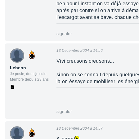
ben pour l'instant on va déjà essaye
après par contre si on arrive à dém
l'escargot avant sa bave. chaque cho
signaler
13 Décembre 2004 à 14:56
Vivi creusons creusons...
Lebenn
Je poste, donc je suis
sinon on se connait depuis quelques 
Membre depuis 23 ans
là on éssaye de mobiliser les énerg
signaler
13 Décembre 2004 à 14:57
A-grüm