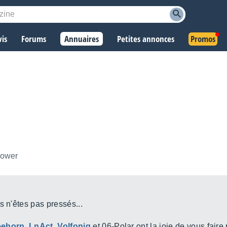
vis
Forums
Annuaires
Petites annonces
Promos
llower
s n'êtes pas pressés...
eehorn
,
LnAct
,
Volfoniq
et 06-Polar ont la joie de vous faire