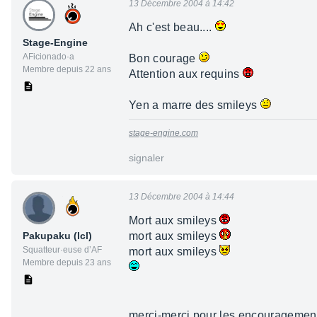
13 Décembre 2004 à 14:42
Ah c'est beau....
Stage-Engine
AFicionado·a
Bon courage
Membre depuis 22 ans
Attention aux requins
Yen a marre des smileys
stage-engine.com
signaler
13 Décembre 2004 à 14:44
Mort aux smileys
Pakupaku (lcl)
mort aux smileys
Squatteur·euse d’AF
mort aux smileys
Membre depuis 23 ans
merci-merci pour les encourageme