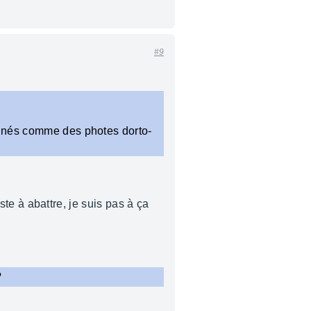
#9
lignés comme des photes dorto-
iste à abattre, je suis pas à ça
?