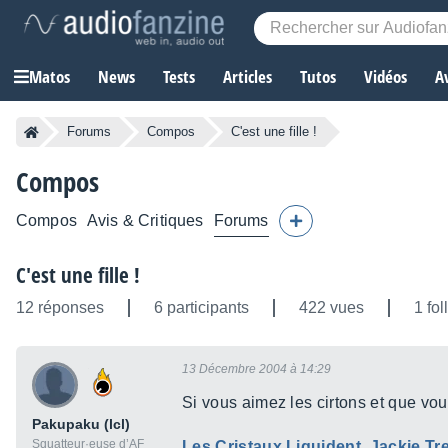
Matos
News
Tests
Articles
Tutos
Vidéos
A
Forums
Compos
C'est une fille !
Compos
Compos
Avis & Critiques
Forums
C'est une fille !
12 réponses
6 participants
422 vues
1 fo
13 Décembre 2004 à 14:29
Si vous aimez les cirtons et que vou
Pakupaku (lcl)
Squatteur·euse d’AF
Les Cristaux Liquident
,
Jackie Tr