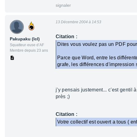
signaler
13 Décembre 2004 à 14:53
Citation :
Pakupaku (lcl)
Dites vous voulez pas un PDF pour 
Squatteur·euse d’AF
Membre depuis 23 ans
Parce que Word, entre les différen
grafe, les différences d'impression s
j'y pensais justement... c'est gentil 
près ;)
Citation :
Votre collectif est ouvert a tous ( en