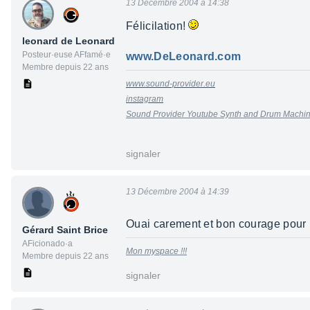
13 Décembre 2004 à 14:38
Félicilation!
leonard de Leonard
Posteur·euse AFfamé·e
www.DeLeonard.com
Membre depuis 22 ans
www.sound-provider.eu
instagram
Sound Provider Youtube Synth and Drum Mach
signaler
13 Décembre 2004 à 14:39
Ouai carement et bon courage pour 
Gérard Saint Brice
AFicionado·a
Mon myspace !!!
Membre depuis 22 ans
signaler