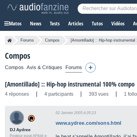
Matos
News
Tests
Articles
Tutos
Vidéos
A
Forums
Compos
[Amontillado] :: Hip-hop instrument
Compos
Compos
Avis & Critiques
Forums
[Amontillado] :: Hip-hop instrumental 100% compo
4 réponses
4 participants
393 vues
1 foll
02 Janvier 2005 à 05:23
www.aydree.com/sons.html
DJ Aydree
Posteur·euse AFfolé·e
le beat s'appelle Amontillado, jl'ai fa