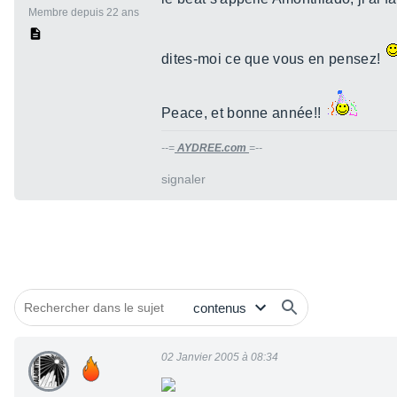
Membre depuis 22 ans
dites-moi ce que vous en pensez!
Peace, et bonne année!!
--=
AYDREE.com
=--
signaler
02 Janvier 2005 à 08:34