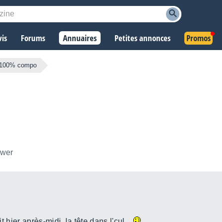
vis
Forums
Annuaires
Petites annonces
Promos
al 100% compo
ower
it hier après-midi, la tête dans l'cul...