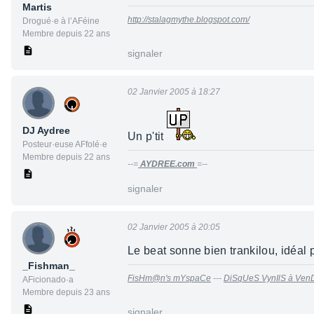
Martis
http://stalagmythe.blogspot.com/
Drogué·e à l’AFéine
Membre depuis 22 ans
signaler
02 Janvier 2005 à 18:27
DJ Aydree
Un p'tit
Posteur·euse AFfolé·e
Membre depuis 22 ans
--=
AYDREE.com
=--
signaler
02 Janvier 2005 à 20:05
Le beat sonne bien trankilou, idéal 
_Fishman_
FisHm@n's mYspaCe
---
DiSqUeS VynIlS à Ven
AFicionado·a
Membre depuis 23 ans
signaler