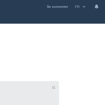
FR
Se connecter
#1