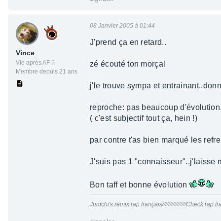
08 Janvier 2005 à 01:44
J'prend ça en retard..
Vince_
Vie après AF ?
zé écouté ton morçal
Membre depuis 21 ans
j'le trouve sympa et entrainant..don
reproche: pas beaucoup d'évolution
( c'est subjectif tout ça, hein !)
par contre t'as bien marqué les refre
J'suis pas 1 "connaisseur"..j'laisse 
Bon taff et bonne évolution
Junichi's remix rap français
////////////////
Check rap fra