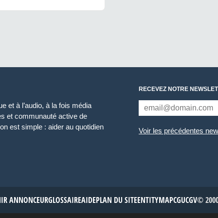
RECEVEZ NOTRE NEWSLET
 et à l’audio, à la fois média
ces et communauté active de
n est simple : aider au quotidien
Voir les précédentes new
NIR ANNONCEUR
GLOSSAIRE
AIDE
PLAN DU SITE
ENTITYMAP
CGU
CGV
© 2000