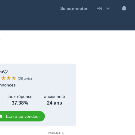
FR
Se connecter
or
(29 avis)
nnonces
taux réponse
ancienneté
37.38%
24 ans
Ecrire au vendeur