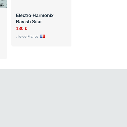
Electro-Harmonix
RARE Pédale Boss D
Ravish Sitar
1 Distortion -…
180 €
220 €
, Ile-de-France
, Rhône-Alpes