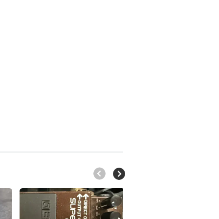
Octaver Fuzz
moogerfooger
debut 2000
8VA
ring
50 €
modulator
100 €
Pantin , Ile-de-
400 €
Pantin , Ile-de-
France
France
Pantin , Ile-de-
France