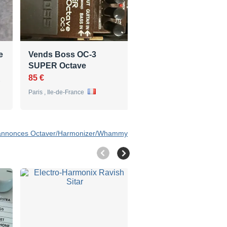
e
Vends Boss OC-3
digitech whammy 4
SUPER Octave
150 €
85 €
e
Lille , Nord-Pas-de-Calais
Paris , Ile-de-France
7 annonces Octaver/Harmonizer/Whammy