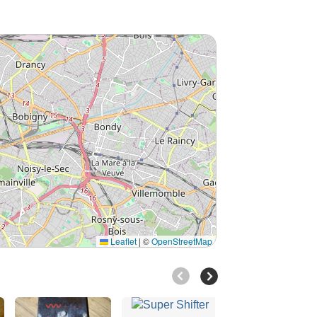
Leaflet
|
©
OpenStreetMap
Korg