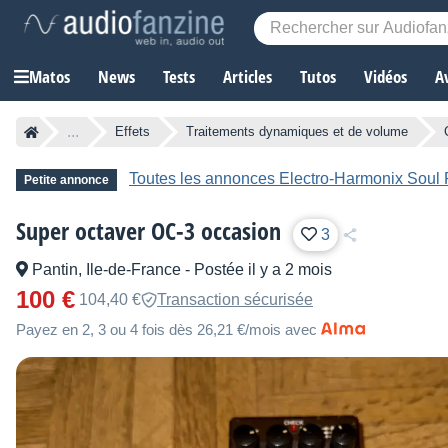
Matos
News
Tests
Articles
Tutos
Vidéos
A
...
Effets
Traitements dynamiques et de volume
Toutes les annonces Electro-Harmonix Soul
Petite annonce
Super octaver OC-3 occasion
3
Pantin, Ile-de-France
-
Postée il y a 2 mois
100 €
104,40 €
Transaction sécurisée
Payez en 2, 3 ou 4 fois dès 26,21 €/mois avec