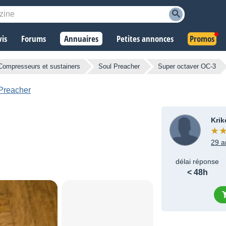
vis
Forums
Annuaires
Petites annonces
Promos
Compresseurs et sustainers
Soul Preacher
Super octaver OC-3
 Preacher
Krik
29 a
délai réponse
< 48h