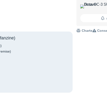
Charte
Conse
fanzine)
t)
remise)