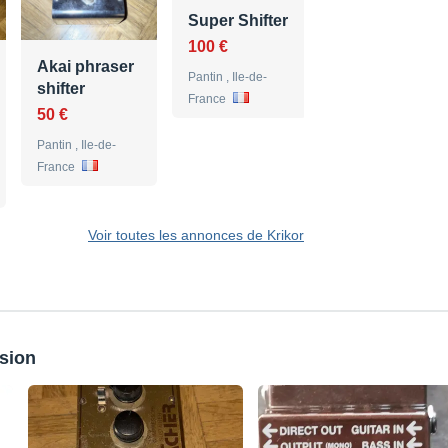
Super Shifter
pitchblack
100 €
30 €
Akai phraser
Pantin , Ile-de-
Pantin , Ile-de-
shifter
France
France
50 €
Pantin , Ile-de-
France
Voir toutes les annonces de Krikor
sion