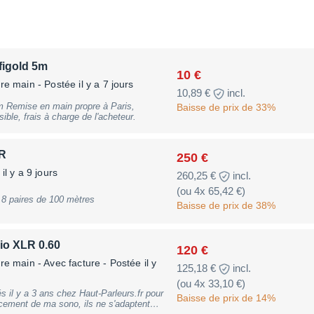
figold 5m
10 €
ère main
- Postée il y a 7 jours
10,89 €
incl.
m Remise en main propre à Paris,
Baisse de prix de 33%
ble, frais à charge de l'acheteur.
LR
250 €
il y a 9 jours
260,25 €
incl.
(ou 4x 65,42 €)
 8 paires de 100 mètres
Baisse de prix de 38%
io XLR 0.60
120 €
re main - Avec facture
- Postée il y
125,18 €
incl.
(ou 4x 33,10 €)
il y a 3 ans chez Haut-Parleurs.fr pour
Baisse de prix de 14%
cement de ma sono, ils ne s'adaptent