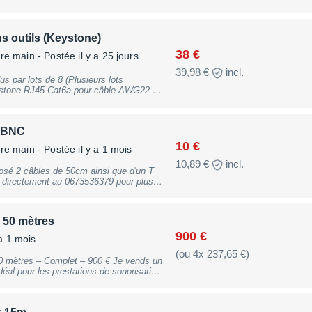
 outils (Keystone)
38 €
ère main
- Postée il y a 25 jours
39,98 €
incl.
n BNC
10 €
ère main
- Postée il y a 1 mois
10,89 €
incl.
osé 2 câbles de 50cm ainsi que d'un T
ondial Relay/PayPal, fdp à la charge de
– 50 mètres
900 €
 a 1 mois
(ou 4x 237,65 €)
res – Complet – 900 € Je vends un
déal pour les prestations de sonorisation,
 installations scéniques
e nombre de câbles sur scène.