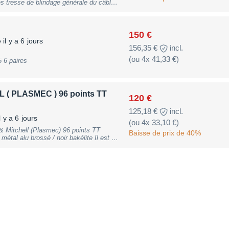
es tresse de blindage générale du câble
21 kg) renseignements au 07 89 62 48 88
150 €
il y a 6 jours
156,35 €
incl.
(ou 4x 41,33 €)
5 6 paires
( PLASMEC ) 96 points TT
120 €
125,18 €
incl.
 y a 6 jours
(ou 4x 33,10 €)
& Mitchell (Plasmec) 96 points TT
Baisse de prix de 40%
é sur les grosses consoles type NEVE,