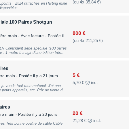
(ou 4x 35,84 €)
points . 2x24 rattachés en Harting male
 TBE 2 unités disponibles
iale 100 Paires Shotgun
800 €
ère main - Avec facture
- Postée il
(ou 4x 211,25 €)
LR Coincident série spéciale “100 paires
 : 1 mètre Il s’agit d’une édition très
0 paires dans le monde), signée par la
er Technology, réputée pour la
ionnelle de ses câbles et électroniques.
ires
 conçus pour offrir une transmission du
 avec une bande passante large, un
5 €
ère main
- Postée il y a 21 jours
ence tonale exemplaire. Leur architecture
5,70 €
incl.
garantit une séparation parfaite des
isation sur un
pareils, etc. Prix de vente de
ntre un préamplificateur et un
nsutable en ligne -60% ! Achat de
i. Les connecteurs XLR sont de très
e.
n plaquage noble. Marque :
e : Série spéciale “100 paires –
aires
on symétriques XLR État : excellent
20 €
te
ère main
- Postée il y a 23 jours
rci de me contacter pour l'expédition :
21,28 €
incl.
res Très bonne qualité de câble Câble
ON PRIVE