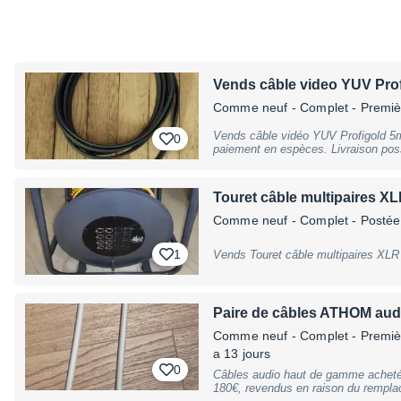
Vends câble video YUV Pro
Comme neuf
- Complet - Premi
Vends câble vidéo YUV Profigold 5
0
paiement en espèces. Livraison possi
Touret câble multipaires X
Comme neuf
- Complet
- Postée 
1
Vends Touret câble multipaires XLR
Paire de câbles ATHOM aud
Comme neuf
- Complet - Premiè
a 13 jours
0
Câbles audio haut de gamme achetés 
180€, revendus en raison du rempla