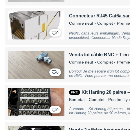
Connecteur RJ45 Cat6a sans
Comme neuf
- Complet - Premi
0
Neufs, dans leurs emballages. Vendus par lots de 8 (Plusieurs lots
disponibles). Connecteur blindé Keystone RJ45 Cat6a pour câble AWG22.
Câblage sans outils.
Vends lot câble BNC + T e
Comme neuf
- Complet - Premi
Bonjour Je me sépare d'un lot comp
0
en BNC. Vous pouvez me contacter directement au 0673536379 pour plus
de simplicité. Envoi possible par m
l'acheteur. Musicalement Laurent
Kit Harting 20 paires 
PRO
Bon état
- Complet
- Postée il y
À vendre – Kit Harting 20 paires – 50 mèt
0
kit Harting 20 paires de 50 mètres, i
concerts, spectacles, événements ou
professionnelles. Ce kit permet de déployer rapidement un multipaire audio
fiable et robuste, tout en limitant l