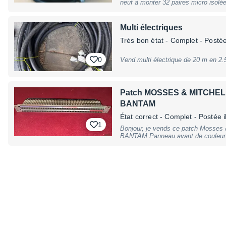
neuf à monter 32 paires micro isolé
câble de haute qualité audio 1 coupe de longueur de 20 M au prix de 220€
remise en main propre preférée ou expedition possible à la charge de
l'acheteur ( poids 
Multi électriques
Très bon état
- Complet
- Postée 
0
Vend multi électrique de 20 m en 2.
Patch MOSSES & MITCHELL 
BANTAM
État correct
- Complet
- Postée il
1
Bonjour, je vends ce patch Mosses 
BANTAM Panneau avant de couleur métal alu brossé / noir bakélite Il est en
état correct C'est du solide (utilis
SSL, etc... pour info) Bien à vous!