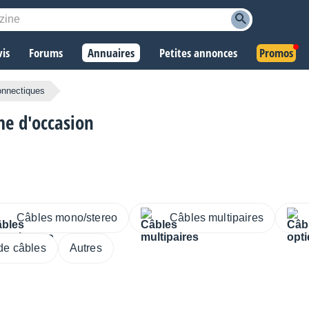
vis
Forums
Annuaires
Petites annonces
Promos
onnectiques
e d'occasion
Câbles mono/stereo
Câbles multipaires
de câbles
Autres