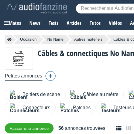
Matos
News
Tests
Articles
Tutos
Vidéos
A
Occasion
No Name
Autres matériels
Câbles & c
Câbles & connectiques No Nam
Petites annonces
Boitiers de scène
Câbles au mètre
Connecteurs
Patches
Testeurs 
56
annonces trouvées
Passer une annonce