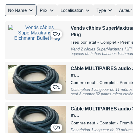
No Name
Prix
Localisation
Type
Auteur
Vends câbles SuperMaxitra
0
Plug
Très bon état
- Complet - Premi
Vend 2 câbles SuperMaxitrans HiFi C
équipés de fiches bananes Eichmann
achetés neufs en 2008 Fonctionnemen
dans un environnement non fumeur Ces câbles sont reconnus pour leurs
performances excellentes et convie
Câble MULTIPAIRES audio 3
niveau
m…
Comme neuf
- Complet - Premi
1
Description 1 longueur de 11 mètres de câble MULTIPAIRES audio 32 paires
neuf à monter 32 paires micro isolé
câble de haute qualité audio 1 coupe de longueur de 11 M au prix de 115 €
remise en main propre préférée ou expédition possible à la charge de
l'acheteur ( poids 
Câble MULTIPAIRES audio 3
m…
Comme neuf
- Complet - Premi
0
Description 1 longueur de 20 mètres de câble MULTIPAIRES audio 32 paires