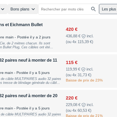
Bons plans
Les plus
ns et Eichmann Bullet
420 €
436,88 €
incl.
ère main
- Postée il y a 2 jours
(ou 4x 115,39 €)
ie, de 2 mètres chacun. Ils sont
 Bullet Plug, Ces câbles ont été
t parfait Toujours utilisés avec soin
nnent à des systèmes Hi Fi de haut
2 paires neuf à monter de 11
115 €
119,99 €
incl.
ère main
- Postée il y a 5 jours
(ou 4x 31,73 €)
Baisse de prix de 23%
es tresse de blindage générale du câble
12 kg) renseignements au 07 89 62 48 88
2 paires neuf à monter de 20
220 €
229,08 €
incl.
ère main
- Postée il y a 5 jours
(ou 4x 60,53 €)
Baisse de prix de 21%