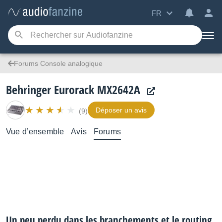
FR
Forums Console analogique
Behringer Eurorack MX2642A
Déposer un avis
(9)
Vue d’ensemble
Avis
Forums
Un peu perdu dans les branchements et le routing