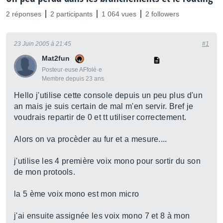
2 réponses
2 participants
1 064 vues
2 followers
23 Juin 2005 à 21:45
#1
Mat2fun
Posteur·euse AFfolé·e
Membre depuis 23 ans
Hello j'utilise cette console depuis un peu plus d'un
an mais je suis certain de mal m'en servir. Bref je
voudrais repartir de 0 et tt utiliser correctement.
Alors on va procèder au fur et a mesure....
j'utilise les 4 première voix mono pour sortir du son
de mon protools.
la 5 ème voix mono est mon micro
j'ai ensuite assignée les voix mono 7 et 8 à mon