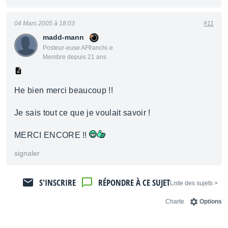
04 Mars 2005 à 18:03
#11
madd-mann
Posteur·euse AFfranchi·e
Membre depuis 21 ans
He bien merci beaucoup !!
Je sais tout ce que je voulait savoir !
MERCI ENCORE !!
signaler
S'INSCRIRE
RÉPONDRE À CE SUJET
< Liste des sujets
Charte
Options