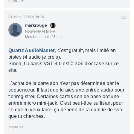
signaler
01 Mars 2005 à 08:15
#8
markrouge
Nouvel·le AFfilié·e
Membre depuis 21 ans
Quartz AudioMaster
, c'est gratuit, mais limité en
pistes (4 audio je crois).
Sinon, Cubasis VST 4.0 est à 30€ d'occase sur ce
site.
L'achat de la carte son n'est pas déterminée par le
séquenceur. Il faut que tu aies une entrée audio pour
t'enregistrer. Certaines cartes son de base ont une
entrée micro mini-jack. C'est peut-être suffisant pour
ce que tu veux faire, ça dépend de la qualité de son
que tu cherches.
signaler