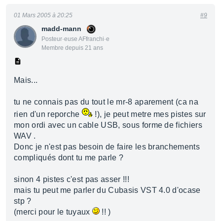
01 Mars 2005 à 20:25
#9
madd-mann
Posteur·euse AFfranchi·e
Membre depuis 21 ans
Mais...
tu ne connais pas du tout le mr-8 aparement (ca na
rien d'un reporche
!), je peut metre mes pistes sur
mon ordi avec un cable USB, sous forme de fichiers
WAV .
Donc je n'est pas besoin de faire les branchements
compliqués dont tu me parle ?
sinon 4 pistes c'est pas asser !!!
mais tu peut me parler du Cubasis VST 4.0 d'ocase
stp ?
(merci pour le tuyaux
!! )