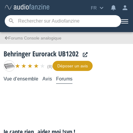
FR
Forums Console analogique
Behringer Eurorack UB1202
Déposer un avis
(8)
Vue d’ensemble
Avis
Forums
Je capte rien, aidez moi !svp !