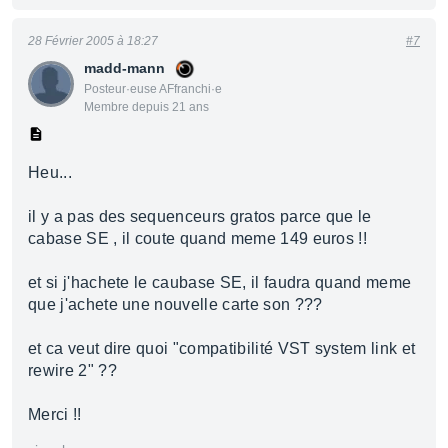
28 Février 2005 à 18:27
#7
madd-mann
Posteur·euse AFfranchi·e
Membre depuis 21 ans
Heu...
il y a pas des sequenceurs gratos parce que le
cabase SE , il coute quand meme 149 euros !!
et si j'hachete le caubase SE, il faudra quand meme
que j'achete une nouvelle carte son ???
et ca veut dire quoi "compatibilité VST system link et
rewire 2" ??
Merci !!