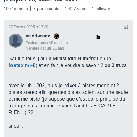
10 réponses
3 participants
1 617 vues
1 follower
27 Février 2005 à 17:20
#1
madd-mann
Posteur·euse AFfranchi·e
Membre depuis 21 ans
Salut a tous, j'ai un Ministudio Numérique (un
fostex mr-8
) et en fait je voudrais savoir 2 ou 3 trucs
:
avec le ub-1202, puis-je mixer 3 pistes mono et 2
pistes stereo afin que ces pistes soient sur une seule
et meme piste (je supose que c'est ca le principe du
mixage mais comme je vous l'ai dit : JE CAPTE
RIEN !!) ??
si oui :