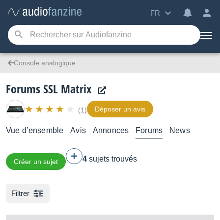
FR
Console analogique
Forums SSL Matrix
Déposer un avis
(1)
Vue d’ensemble
Avis
Annonces
Forums
News
4
sujets trouvés
Créer un sujet
Filtrer