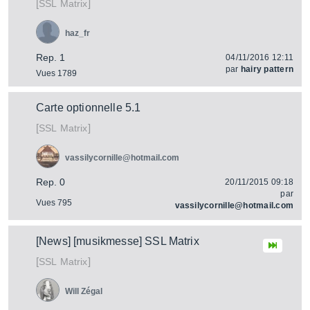
[
]
Matrix
SSL
haz_fr
Rep. 1
04/11/2016 12:11
par
hairy pattern
Vues 1789
Carte optionnelle 5.1
[
]
Matrix
SSL
vassilycornille@hotmail.com
Rep. 0
20/11/2015 09:18
par
Vues 795
vassilycornille@hotmail.com
[News] [musikmesse] SSL Matrix
[
]
Matrix
SSL
Will Zégal