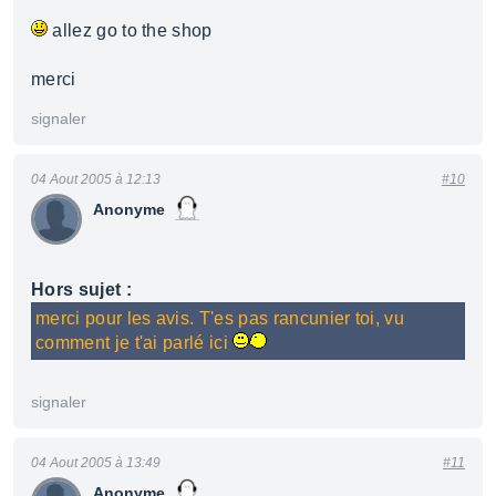
allez go to the shop
merci
signaler
04 Aout 2005 à 12:13
#10
Anonyme
Hors sujet :
merci pour les avis. T'es pas rancunier toi, vu
comment je t'ai parlé ici
signaler
04 Aout 2005 à 13:49
#11
Anonyme