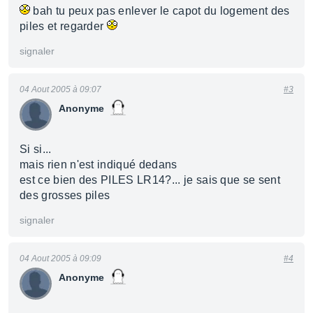
bah tu peux pas enlever le capot du logement des
piles et regarder
signaler
04 Aout 2005 à 09:07
#3
Anonyme
Si si...
mais rien n'est indiqué dedans
est ce bien des PILES LR14?... je sais que se sent
des grosses piles
signaler
04 Aout 2005 à 09:09
#4
Anonyme