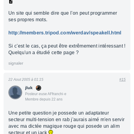
Un site qui semble dire que l'on peut programmer
ses propres mots.
http://members.tripod.com/werdav/speakell.html
Si c'est le cas, ça peut être extrêmement intéressant !
Quelqu'un a étudié cette page ?
signaler
22 Aout 2005 à 01:15
#15
jluk
Posteur·euse AFfranchi·e
Membre depuis 22 ans
Une petite question je possede un adaptateur
secteur multi-tension en rab j'aurais aimé m'en servir
avec ma dictée magique rouge qui posede un alim
secteur et un jack