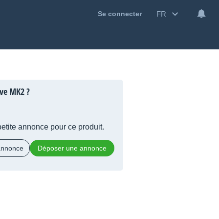
FR
Se connecter
lve MK2 ?
 petite annonce pour ce produit.
 annonce
Déposer une annonce