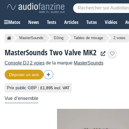
Matos
News
Tests
Articles
Tutos
Vidéos
A
MasterSounds
DJing
Tables de mixage
2 voies
MasterSounds Two Valve MK2
Console DJ 2 voies
de la marque
MasterSounds
Déposer un avis
Prix public GBP :
£1,895 incl. VAT
Vue d’ensemble