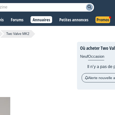
vis
Forums
Annuaires
Petites annonces
Promos
Two Valve MK2
Où acheter Two Va
Neuf
Occasion
Il n’y a pas de
Alerte nouvelle