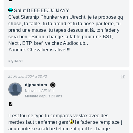
Salut DEEEEEJJJJJAYY
C'est Starship Phunker van Utrecht, je te propose qq
chose, ta table, tu la prend et tu la pose par terre, tu
prend une masse, tu tapes dessus et là, ton fader y
sera bon...Sinon, change ta table pour une BST,
Next!, ETP, bref, va chez Audioclub..
Yannick Chevalier is alive!!!!
signaler
25 Février 2004 à 23:42
#3
djphantom
Nouvel·le AFfilié·e
Membre depuis 23 ans
Il est fou ce type tu compares vestax avec des
merdes faut t enfermer gars
le fader se remplace j
ai un pote ki scratche tellement qu il le change