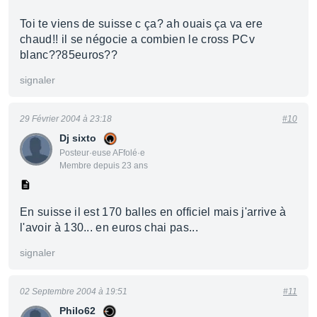
Toi te viens de suisse c ça? ah ouais ça va ere
chaud!! il se négocie a combien le cross PCv
blanc??85euros??
signaler
29 Février 2004 à 23:18
#10
Dj sixto
Posteur·euse AFfolé·e
Membre depuis 23 ans
En suisse il est 170 balles en officiel mais j'arrive à
l'avoir à 130... en euros chai pas...
signaler
02 Septembre 2004 à 19:51
#11
Philo62