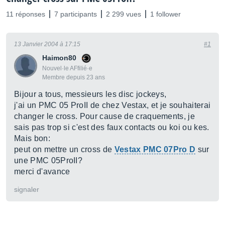
11 réponses
7 participants
2 299 vues
1 follower
13 Janvier 2004 à 17:15
#1
Haimon80
Nouvel·le AFfilié·e
Membre depuis 23 ans
Bijour a tous, messieurs les disc jockeys,
j'ai un PMC 05 ProII de chez Vestax, et je souhaiterai
changer le cross. Pour cause de craquements, je
sais pas trop si c'est des faux contacts ou koi ou kes.
Mais bon:
peut on mettre un cross de
Vestax PMC 07Pro D
sur
une PMC 05ProII?
merci d'avance
signaler