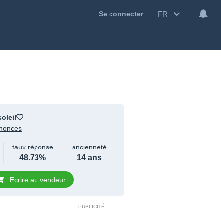
FR
Se connecter
soleil
nonces
taux réponse
ancienneté
48.73%
14 ans
Ecrire au vendeur