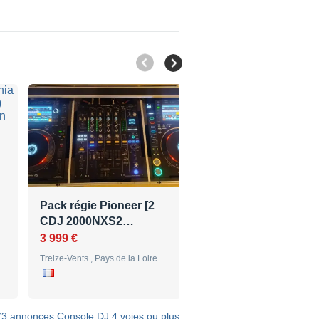
Pack régie Pioneer [2
Vente DAP-Audio
…
CDJ 2000NXS2…
CORE MIX-4 USB
3 999 €
389 €
Treize-Vents , Pays de la Loire
Burgebrach , Bavière
 73 annonces Console DJ 4 voies ou plus