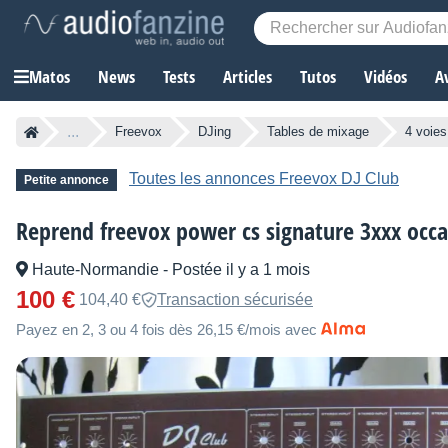
Matos
News
Tests
Articles
Tutos
Vidéos
A
...
Freevox
DJing
Tables de mixage
4 voies
Toutes les annonces Freevox DJ Club
Petite annonce
Reprend freevox power cs signature 3xxx occa
Haute-Normandie
-
Postée il y a 1 mois
100 €
104,40 €
Transaction sécurisée
Payez en 2, 3 ou 4 fois dès 26,15 €/mois avec