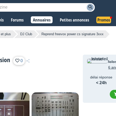
vis
Forums
Annuaires
Petites annonces
Promos
 et plus
DJ Club
Reprend freevox power cs signature 3xxx
sion
0
lolo
6 an
délai réponse
< 24h