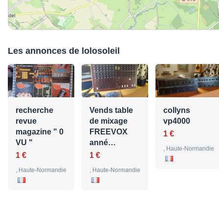
Les annonces de lolosoleil
recherche
Vends table
collyns
revue
de mixage
vp4000
magazine " 0
FREEVOX
1 €
VU "
anné…
, Haute-Normandie
1 €
1 €
, Haute-Normandie
, Haute-Normandie