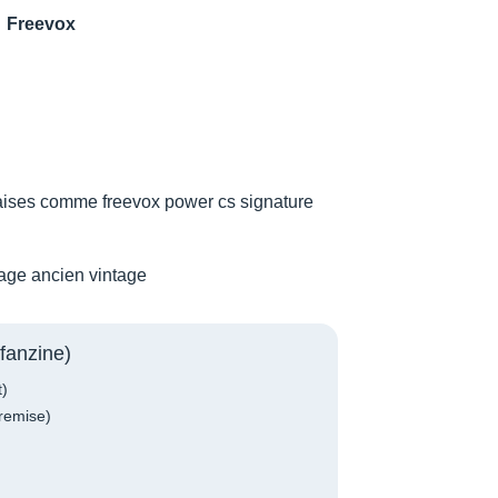
Freevox
aises comme freevox power cs signature
xage ancien vintage
fanzine)
t)
remise)