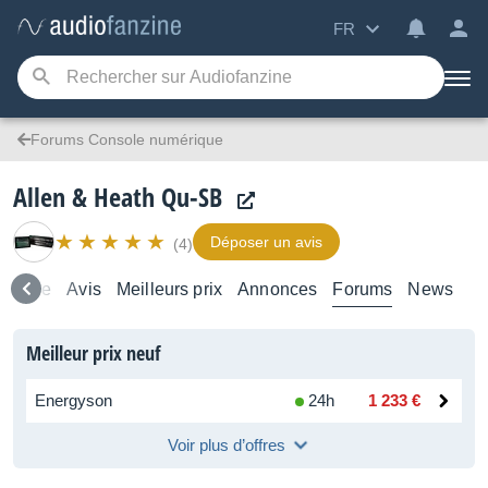
FR
Forums Console numérique
Allen & Heath Qu-SB
Déposer un avis
(4)
semble
Avis
Meilleurs prix
Annonces
Forums
News
Meilleur prix neuf
Energyson
24h
1 233 €
Voir plus d’offres