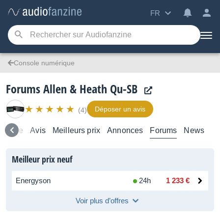
FR
Console numérique
Forums Allen & Heath Qu-SB
Déposer un avis
(4)
semble
Avis
Meilleurs prix
Annonces
Forums
News
Meilleur prix neuf
Energyson
24h
1 233 €
Voir plus d’offres