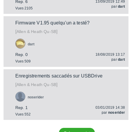
Rep. 6
13/09/2019 12:49
par
dart
Vues 2105
Firmware V1.95 quelqu'un a testé?
[
]
Qu-SB
Allen & Heath
dart
Rep. 0
18/08/2019 13:17
par
dart
Vues 509
Enregistrements saccadés sur USBDrive
[
]
Qu-SB
Allen & Heath
noserider
Rep. 1
03/01/2019 14:38
par
noserider
Vues 552