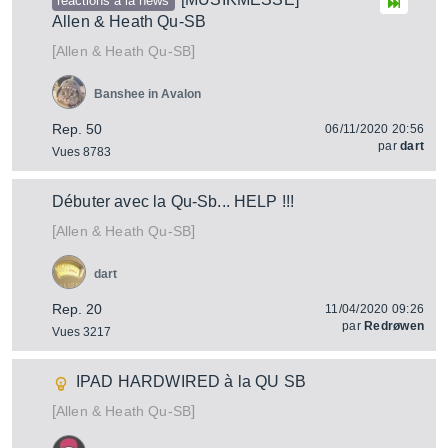
réactions à la news
Allen & Heath Qu-SB
[
]
Qu-SB
Allen & Heath
Banshee in Avalon
Rep. 50
06/11/2020 20:56
par
dart
Vues 8783
Débuter avec la Qu-Sb... HELP !!!
[
]
Qu-SB
Allen & Heath
dart
Rep. 20
11/04/2020 09:26
par
Redrøwen
Vues 3217
IPAD HARDWIRED à la QU SB
[
]
Qu-SB
Allen & Heath