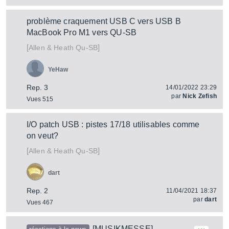
problème craquement USB C vers USB B
MacBook Pro M1 vers QU-SB
[
]
Qu-SB
Allen & Heath
YeHaw
Rep. 3
14/01/2022 23:29
par
Nick Zefish
Vues 515
I/O patch USB : pistes 17/18 utilisables comme
on veut?
[
]
Qu-SB
Allen & Heath
dart
Rep. 2
11/04/2021 18:37
par
dart
Vues 467
[MUSIKMESSE]