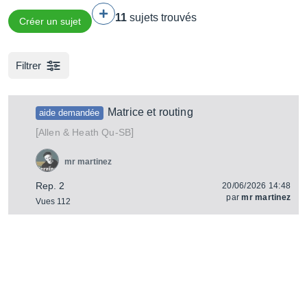
11
sujets trouvés
Créer un sujet
Filtrer
Matrice et routing
aide demandée
[
]
Qu-SB
Allen & Heath
mr martinez
Rep. 2
20/06/2026 14:48
par
mr martinez
Vues 112