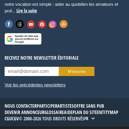
notre vocation est simple : aider au quotidien les amateurs et
Lire la suite
prof...
RECEVEZ NOTRE NEWSLETTER ÉDITORIALE
M’inscrire
Voir les précédentes newsletters
NOUS CONTACTER
PARTICIPER
ARTISTES
OFFRE SANS PUB
DEVENIR ANNONCEUR
GLOSSAIRE
AIDE
PLAN DU SITE
ENTITYMAP
CGU
CGV
© 2000-2026 TOUS DROITS RÉSERVÉS
FR