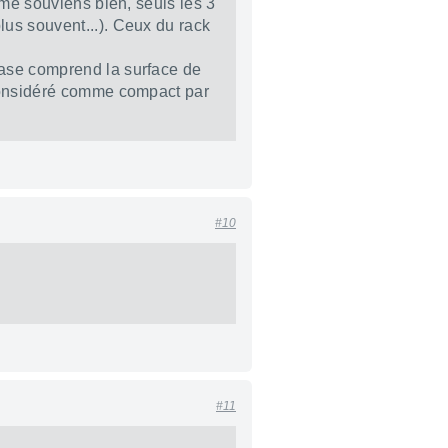
 me souviens bien, seuls les 3
lus souvent...). Ceux du rack
base comprend la surface de
t considéré comme compact par
#10
#11