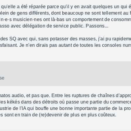
i qu'elle a été réparée parce qu'il y en avait quelques un qui é
r plein de gens différents, dont beaucoup ne sont tellement au
ain·e·s musicien·nes ont là-bas un comportement de consomm
e asso avec délégation de service public. Passons...
 des SQ avec qui, sans potasser des masses, j'ai pu rapideme
isfaisant. Je n'en dirais pas autant de toutes les consoles 
sse
 le matos audio, et pas que. Entre les ruptures de chaînes d'a
nt les kékés dans des détroits où passe une partie du commerc
ustrie de l'IA qui bouffe une bonne importante partie de la p
 sont en train de (re)devenir de plus en plus coûteux.