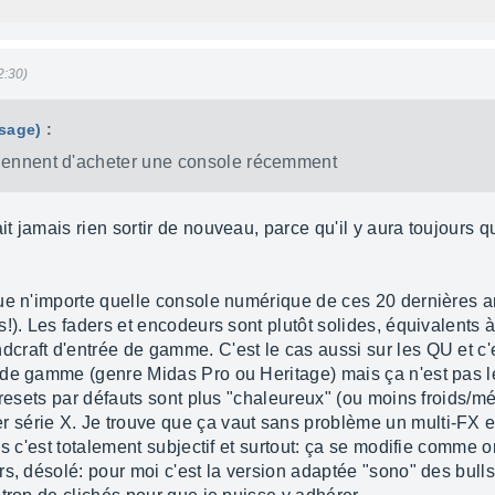
2:30)
ssage)
:
viennent d'acheter une console récemment
 jamais rien sortir de nouveau, parce qu'il y aura toujours qu
 que n'importe quelle console numérique de ces 20 dernière
!). Les faders et encodeurs sont plutôt solides, équivalents
raft d'entrée de gamme. C'est le cas aussi sur les QU et c'e
 de gamme (genre Midas Pro ou Heritage) mais ça n'est pas l
presets par défauts sont plus "chaleureux" (ou moins froids/m
érie X. Je trouve que ça vaut sans problème un multi-FX ext
is c'est totalement subjectif et surtout: ça se modifie comme 
s, désolé: pour moi c'est la version adaptée "sono" des bulls