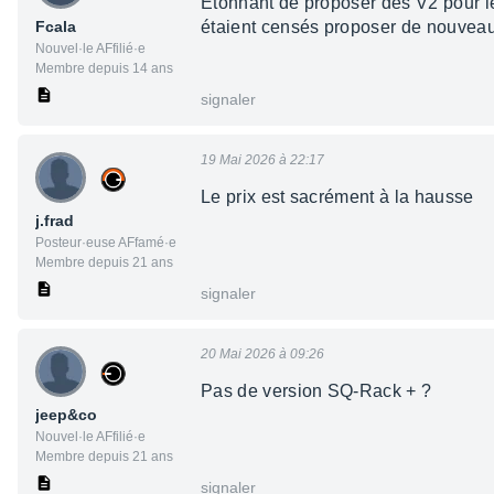
Étonnant de proposer des V2 pour le
Fcala
étaient censés proposer de nouveau
Nouvel·le AFfilié·e
Membre depuis 14 ans
signaler
19 Mai 2026 à 22:17
Le prix est sacrément à la hausse
j.frad
Posteur·euse AFfamé·e
Membre depuis 21 ans
signaler
20 Mai 2026 à 09:26
Pas de version SQ-Rack + ?
jeep&co
Nouvel·le AFfilié·e
Membre depuis 21 ans
signaler