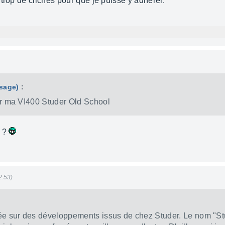
trop de clichés pour que je puisse y adhérer.
ssage)
:
 sur ma VI400 Studer Old School
0 ?
2:53)
sée sur des développements issus de chez Studer. Le nom "S