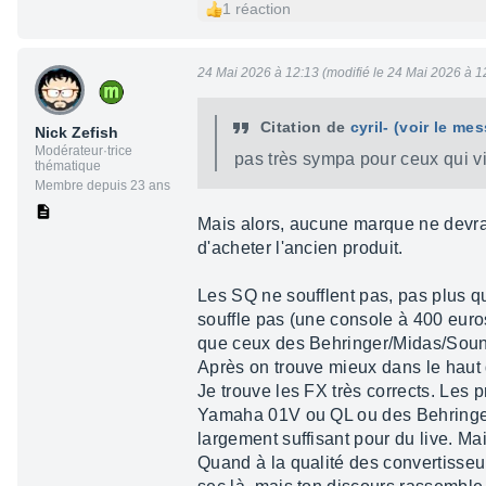
1 réaction
24 Mai 2026 à 12:13 (modifié le 24 Mai 2026 à 1
Citation de
cyril-
(voir le me
Nick Zefish
Modérateur·trice
pas très sympa pour ceux qui 
thématique
Membre depuis 23 ans
Mais alors, aucune marque ne devrait
d'acheter l'ancien produit.
Les SQ ne soufflent pas, pas plus
souffle pas (une console à 400 euros
que ceux des Behringer/Midas/Soundc
Après on trouve mieux dans le haut
Je trouve les FX très corrects. Les 
Yamaha 01V ou QL ou des Behringer s
largement suffisant pour du live. Ma
Quand à la qualité des convertisseur