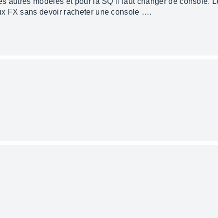
s autres modèles et pour la SQ il faut changer de console. 
x FX sans devoir racheter une console ….