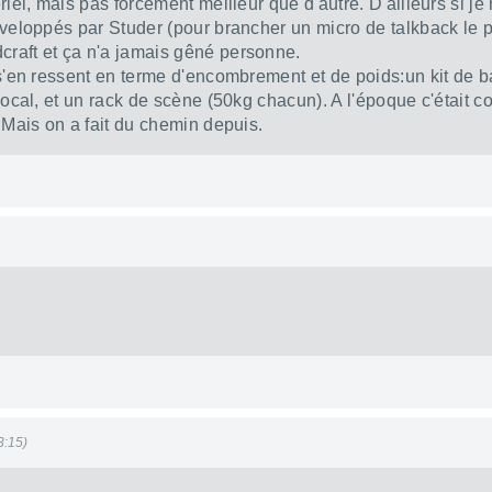
riel, mais pas forcément meilleur que d'autre. D'ailleurs si je
éveloppés par Studer (pour brancher un micro de talkback le p
raft et ça n'a jamais gêné personne.
 s'en ressent en terme d'encombrement et de poids:un kit de 
 local, et un rack de scène (50kg chacun). A l'époque c'étai
 Mais on a fait du chemin depuis.
3:15)