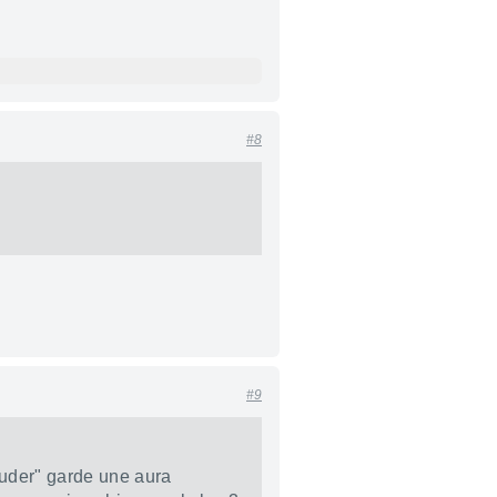
#8
#9
tuder" garde une aura