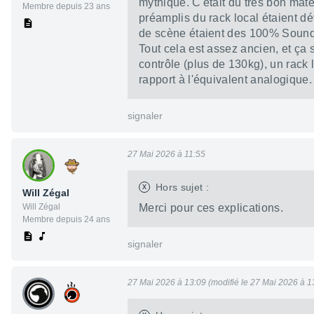
mythique. C'était du très bon maté
Membre depuis 23 ans
préamplis du rack local étaient d
de scène étaient des 100% Soundc
Tout cela est assez ancien, et ça
contrôle (plus de 130kg), un rack
rapport à l'équivalent analogique.
signaler
27 Mai 2026 à 11:55
x
Hors sujet :
Will Zégal
Will Zégal
Merci pour ces explications.
Membre depuis 24 ans
signaler
27 Mai 2026 à 13:09 (modifié le 27 Mai 2026 à 1