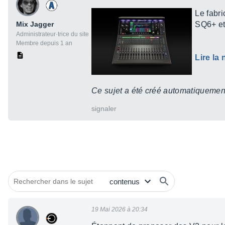
Le fabr
Mix Jagger
SQ6+ e
Administrateur·trice du site
Membre depuis 1 an
Lire la
Ce sujet a été créé automatiquement
signaler
19 Mai 2026 à 20:34