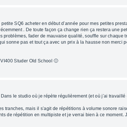
 petite SQ6 acheter en début d'année pour mes petites prest
 récemment . De toute façon ça change rien ça restera une p
es problèmes, fader de mauvaise qualité, souffle sur chaque t
qui sonne pas et tout ça avec un prix à la hausse non merci p
ma VI400 Studer Old School 🙂
Dans le studio où je répète régulièrement (et où j'ai travaill
es tranches, mais il s'agit de répétitions à volume sonore rai
ents de répétition en multipiste et je verrai bien à ce moment. 