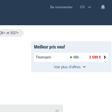
FR
Se connecter
SQ6+ et SQ7+
Meilleur prix neuf
Thomann
48h
3 599 €
Voir plus d’offres
#1