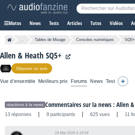
Matos
News
Tests
Articles
Tutos
Vidéos
A
...
Tables de Mixage
Consoles numériques
SQ5+
Allen & Heath SQ5+
Déposer un avis
Vue d’ensemble
Meilleurs prix
Forums
News
Test
Commentaires sur la news : Allen &
réactions à la news
13 réponses
9 participants
625 vues
11 f
19 Mai 2026 à 19:04