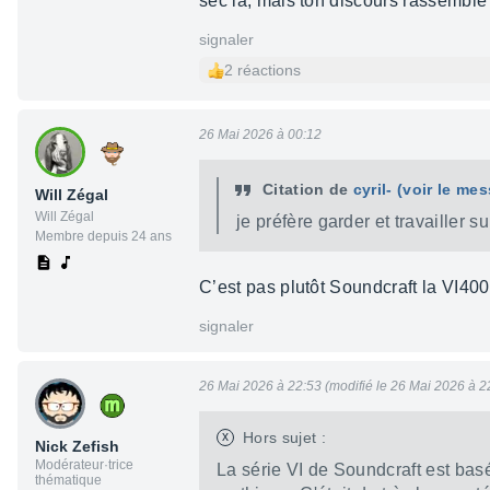
sec là, mais ton discours rassemble 
signaler
2 réactions
26 Mai 2026 à 00:12
Citation de
cyril-
(voir le me
Will Zégal
Will Zégal
je préfère garder et travailler
Membre depuis 24 ans
C’est pas plutôt Soundcraft la VI40
signaler
26 Mai 2026 à 22:53 (modifié le 26 Mai 2026 à 2
x
Hors sujet :
Nick Zefish
Modérateur·trice
La série VI de Soundcraft est ba
thématique