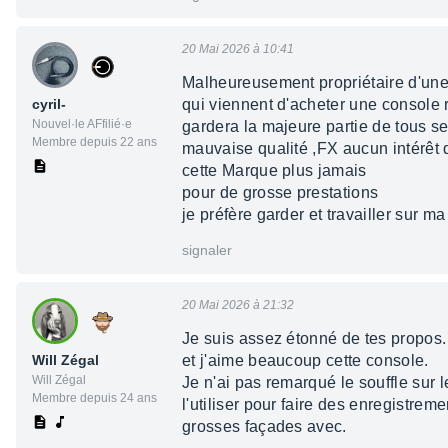
20 Mai 2026 à 10:41
Malheureusement propriétaire d'une
cyril-
qui viennent d'acheter une console
Nouvel·le AFfilié·e
gardera la majeure partie de tous s
Membre depuis 22 ans
mauvaise qualité ,FX aucun intérêt 
cette Marque plus jamais
pour de grosse prestations
je préfère garder et travailler sur 
signaler
20 Mai 2026 à 21:32
Je suis assez étonné de tes propos. 
Will Zégal
et j'aime beaucoup cette console.
Will Zégal
Je n'ai pas remarqué le souffle sur l
Membre depuis 24 ans
l'utiliser pour faire des enregistrem
grosses façades avec.