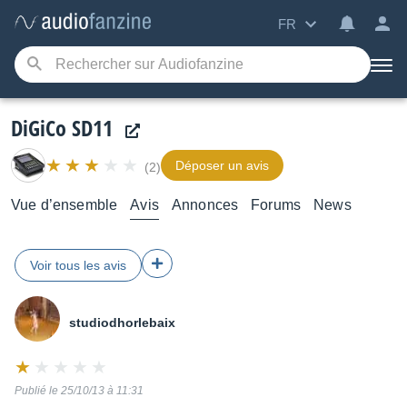
FR
DiGiCo SD11
Déposer un avis
(2)
Vue d’ensemble
Avis
Annonces
Forums
News
Voir tous les avis
studiodhorlebaix
Note
:
Publié le 25/10/13 à 11:31
2