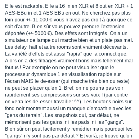
sur
Elle est rackable. Elle a 16 in en XLR et 8 out en XLR + 1
10
AES-EBu in et 1 AES EBu en out. Ne cherchez pas plus
loin pour +/- 11.000 € vous n'avez pas droit à quoi que ce
soit d'autre. Bien sûr vous pouvez prendre l'extension
déportée (+/- 5000 €). Des effets sont intégrés. On a un
simulateur de lampe qui marche bien et un plate pas mal.
Les delay, hall et autre rooms sont vraiment décevants.
La variété d'effets est aussi "rapia" que la connectique.
Alors on a des filtrages vraiment bons mais tellement mal
foutus ! Par exemple on ne peut visualiser que le
processeur dynamique 1 en visualisation rapide sur
l'écran MAIS le de-esser (qui marche très bien du reste)
ne peut se placer qu'en 1. Bref, on ne pourra pas voir
rapidement ses compressions sur ses voix ! (par contre
on verra les de-esser travailler ^^). Les boutons noirs sur
fond noir montrent aussi un manque d'empathie avec les
"gens du terrain". Les snapshots qui, par défaut, ne
mémorisent pas les gains, ni les pads, ni les "gangs".
Bien sûr on peut facilement y remédier mais pourquoi les
"gangs" n'y sont pas par défaut ? Et voilà, je trouve qu'on