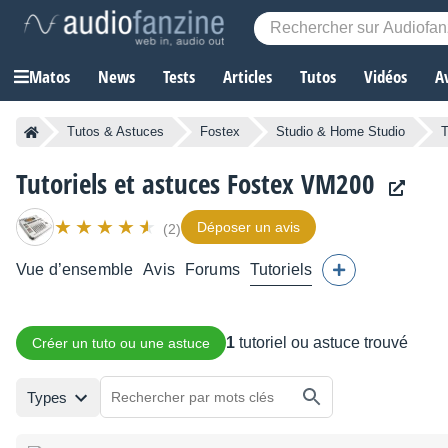
Matos
News
Tests
Articles
Tutos
Vidéos
A
Tutos & Astuces
Fostex
Studio & Home Studio
T
Tutoriels et astuces Fostex VM200
Déposer un avis
(2)
Vue d’ensemble
Avis
Forums
Tutoriels
1
tutoriel ou astuce trouvé
Créer un tuto ou une astuce
Types