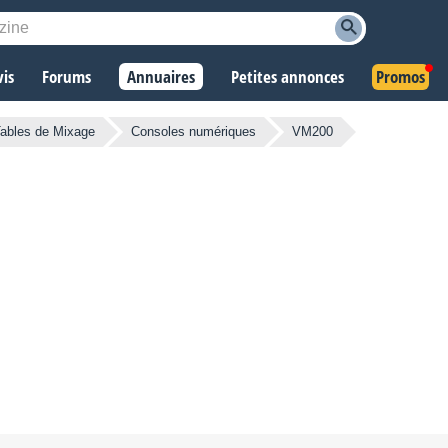
vis
Forums
Annuaires
Petites annonces
Promos
ables de Mixage
Consoles numériques
VM200