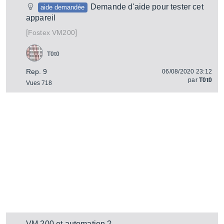
Demande d'aide pour tester cet
aide demandée
appareil
[
]
VM200
Fostex
T0t0
Rep. 9
06/08/2020 23:12
par
T0t0
Vues 718
VM 200 et automation ?