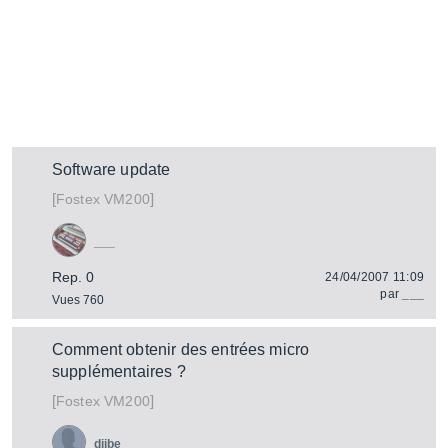
Software update
[
]
VM200
Fostex
___
Rep. 0
24/04/2007 11:09
par
___
Vues 760
Comment obtenir des entrées micro
supplémentaires ?
[
]
VM200
Fostex
djibe