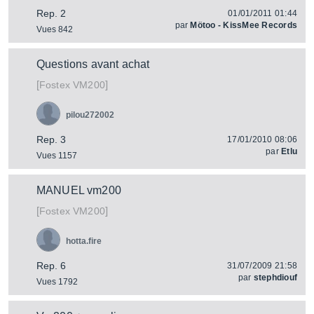
Rep. 2
01/01/2011 01:44
par
Mötoo - KissMee Records
Vues 842
Questions avant achat
[
]
VM200
Fostex
pilou272002
Rep. 3
17/01/2010 08:06
par
Etlu
Vues 1157
MANUEL vm200
[
]
VM200
Fostex
hotta.fire
Rep. 6
31/07/2009 21:58
par
stephdiouf
Vues 1792