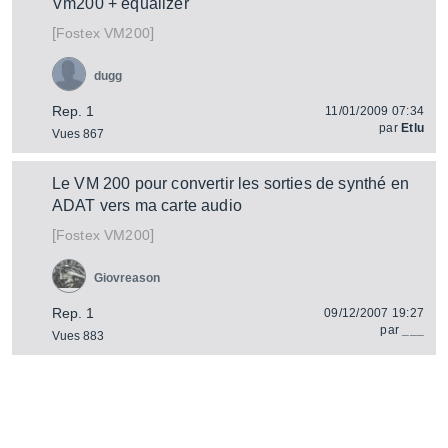
Vm200 + equalizer
[
]
VM200
Fostex
dugg
Rep. 1
11/01/2009 07:34
par
Etlu
Vues 867
Le VM 200 pour convertir les sorties de synthé en
ADAT vers ma carte audio
[
]
VM200
Fostex
Giovreason
Rep. 1
09/12/2007 19:27
par
___
Vues 883