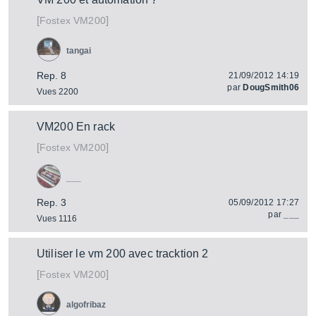
[
]
VM200
Fostex
tangai
Rep. 8
21/09/2012 14:19
par
DougSmith06
Vues 2200
VM200 En rack
[
]
VM200
Fostex
___
Rep. 3
05/09/2012 17:27
par
___
Vues 1116
Utiliser le vm 200 avec tracktion 2
[
]
VM200
Fostex
algofribaz