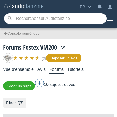
FR
Console numérique
Forums Fostex VM200
Déposer un avis
(2)
Vue d’ensemble
Avis
Forums
Tutoriels
16
sujets trouvés
Créer un sujet
Filtrer