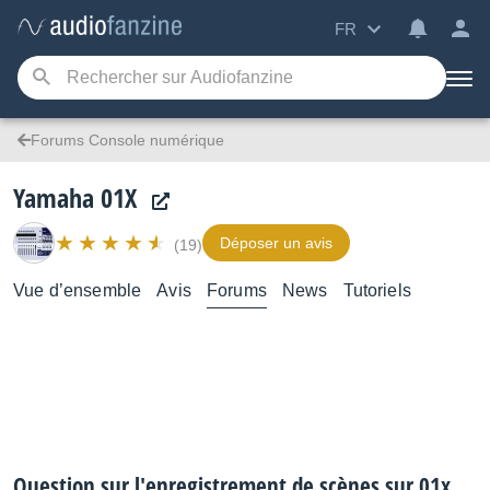
FR
Forums Console numérique
Yamaha 01X
Déposer un avis
(19)
Vue d’ensemble
Avis
Forums
News
Tutoriels
Question sur l'enregistrement de scènes sur 01x