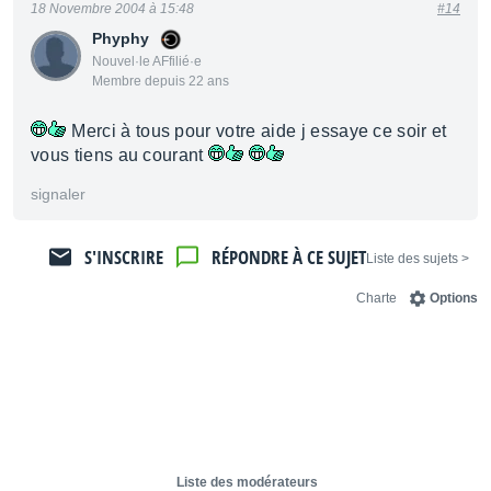
18 Novembre 2004 à 15:48
#14
Phyphy
Nouvel·le AFfilié·e
Membre depuis 22 ans
Merci à tous pour votre aide j essaye ce soir et
vous tiens au courant
signaler
S'INSCRIRE
RÉPONDRE À CE SUJET
< Liste des sujets
Charte
Options
Liste des modérateurs