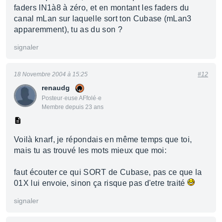
faders IN1à8 à zéro, et en montant les faders du
canal mLan sur laquelle sort ton Cubase (mLan3
apparemment), tu as du son ?
signaler
18 Novembre 2004 à 15:25
#12
renaudg
Posteur·euse AFfolé·e
Membre depuis 23 ans
Voilà knarf, je répondais en même temps que toi,
mais tu as trouvé les mots mieux que moi:
faut écouter ce qui SORT de Cubase, pas ce que la
01X lui envoie, sinon ça risque pas d'etre traité
signaler