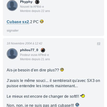
Phyphy
Nouvel·le AFfilié·e
Membre depuis 22 ans
Cubase sx2
.2 PC
signaler
18 Novembre 2004 à 12:42
#9
philou77_0
Posteur·euse AFfiné·e
Membre depuis 21 ans
Ais-je besoin d'en dire plus??
J'avais le même souci... il semblerait qu'avec SX3 on
puisse entendre les inserts maintenant...
Le mieux est encore de changer de soft!!!
Non, non, je ne suis pas anti cubase!!!