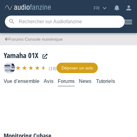
FR
Forums Console numérique
Yamaha 01X
Déposer un avis
(19)
Vue d’ensemble
Avis
Forums
News
Tutoriels
Monitoring Cubase