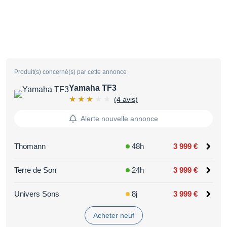
Produit(s) concerné(s) par cette annonce
Yamaha TF3
(4 avis)
Alerte nouvelle annonce
Thomann
48h
3 999 €
Terre de Son
24h
3 999 €
Univers Sons
8j
3 999 €
Acheter neuf