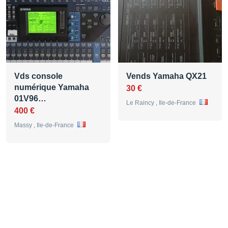
Vds console
Vends Yamaha QX21
numérique Yamaha
30 €
01V96…
Le Raincy , Ile-de-France
400 €
Massy , Ile-de-France