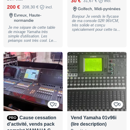
30 €
31,67 €
incl.
200 €
208,30 €
incl.
Golfech, Midi-pyrénées
Evreux, Haute-
Bonjour Je vends le flycase
normandie
de ma console 02R 96VCM,
très solide et conçu
Je me sépare de cette table
spécialement pour cette table
de mixage Yamaha très
de mixage. Dimensions------ l
simple d'utilisation. Les
: 100cm / H : 41cm / L :
préamps sont très cool. Le
135cm à partir des roulettes.
son est super. Elle est assez
JMarc:
lourde. On trouve facilement
zéro/six/22/quinze/85/71.
le manuel sur le net. Si vous
aimez les grosses tables à
l'ancienne avec des gros
faders, n'hésitez pas. Elle a
besoin d'une révision, ça
crache un peu...
2
0
Cause cessation
Vend Yamaha 01v96i
PRO
d'activité, vends pack
(lire description)