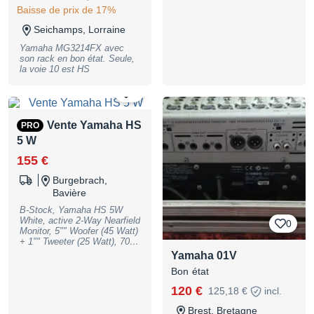
download version, metal
Baisse de prix de 17%
chassis, dimensions 275 mm
Seichamps, Lorraine
x 110 mm x 390 mm, weight
3.3kg. Optional case 268315;
Yamaha MG3214FX avec
suitable bag: Art. 498145 (not
son rack en bon état. Seule,
included), B-Stock with full
la voie 10 est HS
warranty, may have slight
traces of use
0
Vente Yamaha HS
PRO
5 W
155 €
Burgebrach,
Bavière
B-Stock, Yamaha HS 5W
White, active 2-Way Nearfield
0
Monitor, 5"" Woofer (45 Watt)
+ 1"" Tweeter (25 Watt), 70-
Watt Bi-Amp, Bass-Reflex
Yamaha 01V
System, Frequency Range:
Bon état
54 Hz - 30 kHz, XLR Input
balanced, 1/4"" TR Input
120 €
125,18 €
incl.
balanced, Input Level
adjustable, Room Control and
Brest, Bretagne