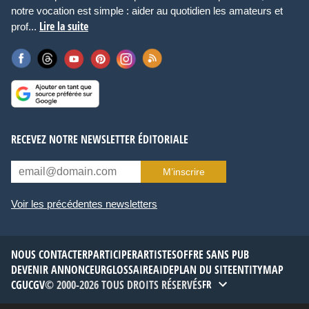
notre vocation est simple : aider au quotidien les amateurs et
Lire la suite
prof...
RECEVEZ NOTRE NEWSLETTER ÉDITORIALE
M’inscrire
Voir les précédentes newsletters
NOUS CONTACTER
PARTICIPER
ARTISTES
OFFRE SANS PUB
DEVENIR ANNONCEUR
GLOSSAIRE
AIDE
PLAN DU SITE
ENTITYMAP
CGU
CGV
© 2000-2026 TOUS DROITS RÉSERVÉS
FR