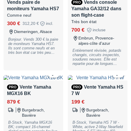
Vends paire de
Vends console
PRO
moyennant les frais de ports
ainsi que l’assurance. Prix
moniteurs Yamaha HS7
Yamaha GA32/12 dans
négociable, offres sérieuses
son flight-case
Comme neuf
uniquement. Vous achetez
ce que vous voyez.
Très bon état
300 €
312,20 €
incl.
700 €
incluse
Diemeringen, Alsace
Embrun, Provence-
Bonjour. Vends 300 € la paire
alpes-côte d'azur
de moniteurs Yamaha HS7.
Ils sont comme neufs et en
Entièrement révisée, potards
très bon état car très peu
changés, circuits inspectés,
servi. Aucune marque
soudures neuves. Elle est
d’usure et fonctionne
repartie pour de longues
parfaitement.
années de service ! Protégée
dans son flight-case qui pèse
1
0
un âne mort mais increvable
:o) C'est du 100%
analogique. Manuel :
Vente Yamaha
Vente Yamaha HS
PRO
PRO
https://data.yamaha.com/file
MGX16 BK
7 W
s/download/other_assets/8/3
35158/GA32_12E.pdf Usages
879 €
199 €
: scène (attention, c'est lourd
!) ou studio / home-studio A
Burgebrach,
Burgebrach,
venir chercher à notre local
Bavière
Bavière
d'Embrun, pas d'envoi
possible. Vous pourrez la
B-Stock, Yamaha MGX16
B-Stock, Yamaha HS 7 W -
tester sur place. Café servi
BK; compact 16-channel
White, active 2-Way Nearfield
:o)