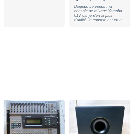
High-Trim Tone Control,
Dimensions: 170 x 285 x 222
Bonjour, Je vends ma
mm (WxHxD), Weight: 5.3
console de mixage Yamaha
kg, Price per Unit, colour:
01V car je n'en ai plus
white, B-Stock with full
d'utilité. la console est en bon
warranty, may have slight
état. Pas de pannes. Je la
traces of use
vend avec son flight-case.
Possibilité de venir voir sur
place.