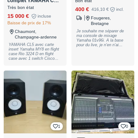
complet YAMAHA C…
Bon état
Très bon état
400 €
416,10 €
incl.
15 000 €
incluse
Fougeres,
Baisse de prix de 17%
Bretagne
Je souhaite me séparer de
Chaumont,
ma console de mixage
Champagne-ardenne
Yamaha 01v96i. A la base
YAMAHA CL5 avec carte
pour du live, je n’en n’ai
insert Yamaha MY8 en flight
finalement pas l’utilité car
case Rio 3224 D en flight
mon projet ne s’est pas
case avec 1 switch Cisco
concrétisé. Elle reste dans
Switch Cisco régie en flight
mon home-studio en n’étant
case Touret de 50 mètres
pas utilisée, je l’ai juste
composé de 2 rj 45 et prolong
allumée pour voir si tout était
électrique 15000 euros TTC
OK Ce n’est pas une
première main, mais elle
fonctionne parfaitement et
elle est en très bon état
(merci au premier propriétaire
pour l’entretient) Vendu avec
le câble d’alimentation et le
manuel d’origine, je n’ai
cependant plus la boîte. Je
privilégie la remise en mains
propres sur le secteur de
1
0
Rennes et de Caen, mais je
peux également faire une
livraison, envoi soigné et