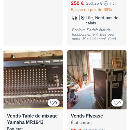
250 €
(1/4"" Jack), XLR Out,
260,25 €
incl.
dimensions 149 x 62 x
Baisse de prix de 38%
202mm, weight 0,9 Kg, B-
Stock with full warranty, may
Lille, Nord-pas-de-
have slight traces of use
calais
Bonjour, Parfait état de
fonctionnement, très peu
servi. Musicalement, Fred.
0
0
Vends Table de mixage
Vends Flycase
Yamaha MR1642
État correct
Bon état