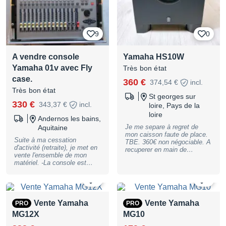
9
0
A vendre console
Yamaha HS10W
Yamaha 01v avec Fly
Très bon état
case.
360 €
374,54 €
incl.
Très bon état
St georges sur
330 €
343,37 €
incl.
loire, Pays de la
loire
Andernos les bains,
Je me separe à regret de
Aquitaine
mon caisson faute de place.
Suite à ma cessation
TBE. 360€ non négociable. A
d'activité (retraite), je met en
recuperer en main de
vente l'ensemble de mon
preference, mais l'envoi est
matériel. -La console est
possible. Fdp en sus.
avec son Fly case et mode
d'emploi. -Fonctionne
0
0
parfaitement (Testé). Pour un
envoi du matériel (22,3 kgs)
par Mondial Relay, le coût
Vente Yamaha
Vente Yamaha
PRO
PRO
serait d'environs 25 euros
MG12X
MG10
(sans assurance). Sinon,
merci de me communiquer