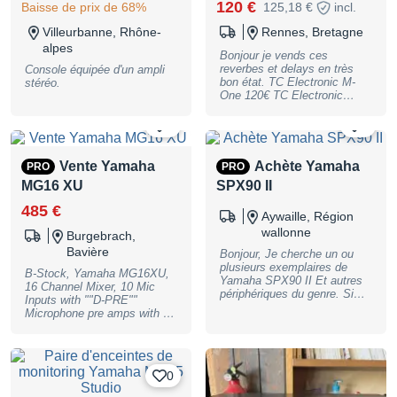
120 €
Baisse de prix de 68%
alignement de systèmes
125,18 €
incl.
audio Installations fixes État
Villeurbanne, Rhône-
Rennes, Bretagne
Bon état esthétique.
Fonctionnement parfait. Prêt
alpes
Bonjour je vends ces
à être utilisé. Remise en
reverbes et delays en très
Console équipée d'un ampli
main propre possible ou
bon état. TC Electronic M-
stéréo.
envoi soigné à la charge de
One 120€ TC Electronic
l'acheteur. N'hésitez pas à
M2000 200€ TC Electronic D-
me contacter pour toute
TWO 140€ Pièce YAMAHA
0
0
question ou pour obtenir des
SPX 990 160€ YAMAHA
photos supplémentaires.
SPX 2000 400€ LEXICON
PCM 91 600€ LEXICON
Vente Yamaha
Achète Yamaha
PRO
PRO
PCM 96 1500€ Envoi
MG16 XU
SPX90 II
possible en sup.
485 €
Aywaille, Région
wallonne
Burgebrach,
Bavière
Bonjour, Je cherche un ou
plusieurs exemplaires de
B-Stock, Yamaha MG16XU,
Yamaha SPX90 II Et autres
16 Channel Mixer, 10 Mic
périphériques du genre. Si
Inputs with ""D-PRE""
vous voulez vous séparer du
Microphone pre amps with an
ou des vôtres, n'hésitez pas
Inverted Darlington Switching
à me contacter. Je suis aussi
circuit (XLR/1/4"" Jack) with
intéressé par des lots de
+48V Phantompower
matériel. J'achète souvent
(Channel 1-8 with
sur le site. (voir éval.). Bien
0
Compressor), 3 Band EQ
cordialement, Max
with semi-parametric, High-