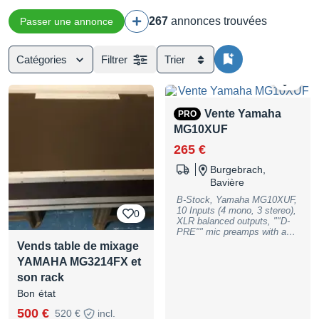
267
annonces trouvées
Passer une annonce
Catégories
Filtrer
Trier
0
Vente Yamaha
PRO
MG10XUF
265 €
Burgebrach,
Bavière
B-Stock, Yamaha MG10XUF,
10 Inputs (4 mono, 3 stereo),
0
XLR balanced outputs, ""D-
PRE"" mic preamps with an
inverted darlington circuit,
Vends table de mixage
+48V phantom power, 1-knob
YAMAHA MG3214FX et
compressors, digital effects
processors with 24 ""SPX""
son rack
effects, 24-bit/192kHz
Bon état
2IN/2OUT USB Audio
Interface function, includes
500 €
520 €
incl.
Cubase Al DAW software