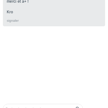
merci et a+ !
Kro
signaler