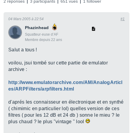
2 réponses
3 participants
651 vues
1 follower
04 Mars 2005 à 22:54
#1
Phazinhead
Squatteur·euse d’AF
Membre depuis 22 ans
Salut a tous !
voilou, jsui tombé sur cette partie de emulator
archive :
http://www.emulatorarchive.com/AM/AnalogArticl
es/ARPFilters/arpfilters.html
d'aprés les connaisseur en électronique et en synthé
( chimimic en particulier lol) quelles version de ces
filtres ( pour les 12 dB et 24 db ) sonne le mieu ? le
plus chaud ? le plus "vintage " lool