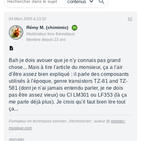
04 Mars 2005 à 23:32
#2
Rémy M. (chimimic)
Modérateur·trice thématique
Membre depuis 23 ans
Bah je dois avouer que je n'y connais pas grand
chose... Mais à lire l'article du monsieur, ça a l'air
d'être assez bien expliqué : il parle des composants
utilisés à l'époque, genre transistors TZ-81 and TZ-
581 (dont je n'ai jamais entendu parler, je ne dois
pas être assez vieux) ou CI LM301 ou LF353 (là ça
me parle déjà plus). Je crois qu'il faut bien lire tout
ça...
Formateur en techniques sonores ; électronicien ; auteur @
sonelec-
musique.com
signaler