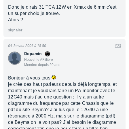
Donc je dirais 31 TCA 12W en Xmax de 6 mm c'est
un super choix je trouve.
Alors ?
signaler
04 Janvier 2006 à 15:50
#23
Dopamin
Nouvel·le AFfilié·e
Membre depuis 20 ans
Bonjour à vous tous
je crée des haut parleurs depuis déjà longtemps, et
maintenant je voudrais faire un PA-monitor avec le
12G40 mais j’au une question : il y a un autre
diagramme du fréquence par cette Chassis que le
pdf du site Beyma? J'ai lus que le 12G40 a une
résonance à 2000 Hz, mais sur le diagramme (pdf)
de Beyma on la voit pas? J'ai besoin le diagramme
correctement afin que je peux faire un filtre bon.