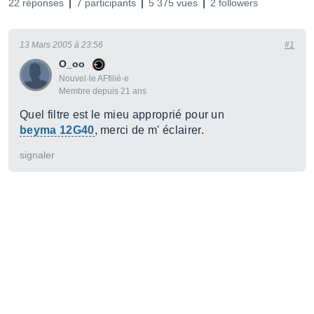
22 réponses
7 participants
5 375 vues
2 followers
13 Mars 2005 à 23:56
#1
O_oo
Nouvel·le AFfilié·e
Membre depuis 21 ans
Quel filtre est le mieu approprié pour un
beyma 12G40
, merci de m' éclairer.
signaler