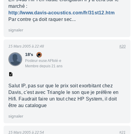
marché :
http://www.davis-acoustics.com/fr/31st12.htm
Par contre ça doit raquer sec...
signaler
15 Mars 2005 à 22:48
#20
18's
Posteur·euse AFfolé·e
Membre depuis 21 ans
Salut IP, pas sur que le prix soit exorbitant chez
Davis, c'est avec Triangle le son que je préfère en
Hifi. Faudrait faire un tout chez HP System, il doit
être au catalogue
signaler
15 Mars 2005 à 22:54
#21