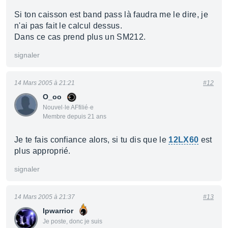
Si ton caisson est band pass là faudra me le dire, je
n'ai pas fait le calcul dessus.
Dans ce cas prend plus un SM212.
signaler
14 Mars 2005 à 21:21
#12
O_oo
Nouvel·le AFfilié·e
Membre depuis 21 ans
Je te fais confiance alors, si tu dis que le
12LX60
est
plus approprié.
signaler
14 Mars 2005 à 21:37
#13
Ipwarrior
Je poste, donc je suis