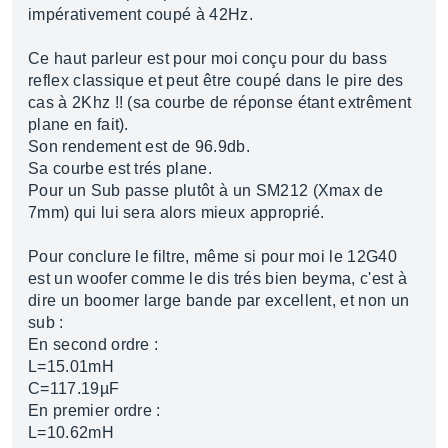
impérativement coupé à 42Hz.
Ce haut parleur est pour moi conçu pour du bass
reflex classique et peut être coupé dans le pire des
cas à 2Khz !! (sa courbe de réponse étant extrêment
plane en fait).
Son rendement est de 96.9db.
Sa courbe est trés plane.
Pour un Sub passe plutôt à un SM212 (Xmax de
7mm) qui lui sera alors mieux approprié.
Pour conclure le filtre, même si pour moi le 12G40
est un woofer comme le dis trés bien beyma, c'est à
dire un boomer large bande par excellent, et non un
sub :
En second ordre :
L=15.01mH
C=117.19µF
En premier ordre :
L=10.62mH