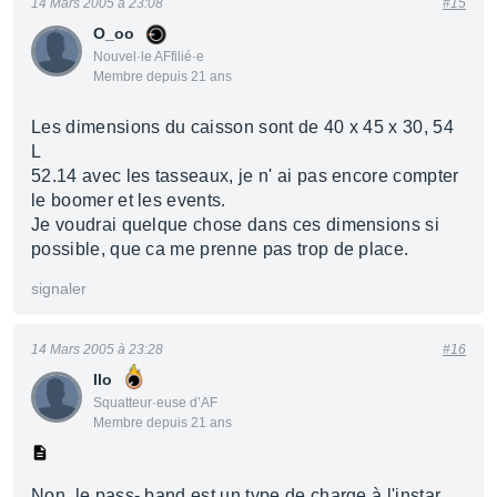
14 Mars 2005 à 23:08
#15
O_oo
Nouvel·le AFfilié·e
Membre depuis 21 ans
Les dimensions du caisson sont de 40 x 45 x 30, 54
L
52.14 avec les tasseaux, je n' ai pas encore compter
le boomer et les events.
Je voudrai quelque chose dans ces dimensions si
possible, que ca me prenne pas trop de place.
signaler
14 Mars 2005 à 23:28
#16
Ilo
Squatteur·euse d’AF
Membre depuis 21 ans
Non, le pass- band est un type de charge à l'instar