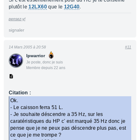
plutôt le
12LX60
que le
12G40
.
pensez-y!
signaler
14 Mars 2005 à 20:58
#11
Ipwarrior
Je poste, donc je suis
Membre depuis 22 ans
Citation :
Ok.
- Le caisson ferra 51 L.
- Je souhaite déscendre a 35 Hz, sur les
caratéristiques du HP c' est marqué 35 Hz donc je
pense que je ne peux pas déscendre plus pas, est
ce que je me trompe ?