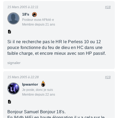
15 Mars 2005 à 22:11
#18
18's
Posteur·euse AFfolé·e
Membre depuis 21 ans
Si il ne recherche pas le HR le Perless 10 ou 12
pouce fonctionne du feu de dieu en HC dans une
faible charge, et encore mieux avec son HP passif.
signaler
15 Mars 2005 à 22:28
#19
Ipwarrior
Je poste, donc je suis
Membre depuis 22 ans
Bonjour Samuel Bonjour 18's.
En 94db HiFi en haute élongation il y a cela sur le