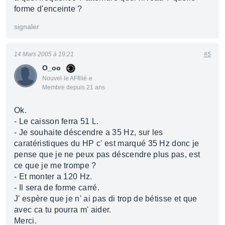
forme d'enceinte ?
signaler
14 Mars 2005 à 19:21
#5
O_oo
Nouvel·le AFfilié·e
Membre depuis 21 ans
Ok.
- Le caisson ferra 51 L.
- Je souhaite déscendre a 35 Hz, sur les
caratéristiques du HP c' est marqué 35 Hz donc je
pense que je ne peux pas déscendre plus pas, est
ce que je me trompe ?
- Et monter a 120 Hz.
- Il sera de forme carré.
J' espère que je n' ai pas di trop de bétisse et que
avec ca tu pourra m' aider.
Merci.