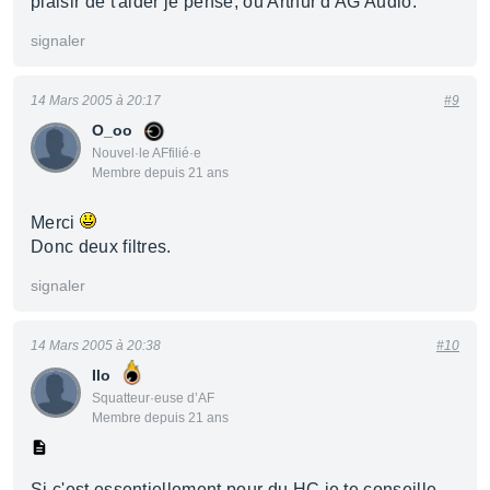
plaisir de t'aider je pense, ou Arthur d'AG Audio.
signaler
14 Mars 2005 à 20:17
#9
O_oo
Nouvel·le AFfilié·e
Membre depuis 21 ans
Merci
Donc deux filtres.
signaler
14 Mars 2005 à 20:38
#10
Ilo
Squatteur·euse d’AF
Membre depuis 21 ans
Si c'est essentiellement pour du HC je te conseille