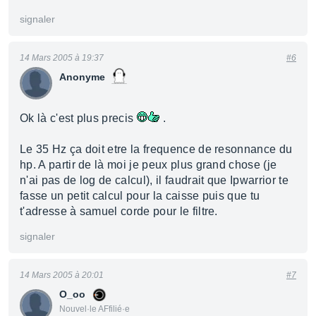
signaler
14 Mars 2005 à 19:37
#6
Anonyme
Ok là c'est plus precis
.
Le 35 Hz ça doit etre la frequence de resonnance du
hp. A partir de là moi je peux plus grand chose (je
n'ai pas de log de calcul), il faudrait que Ipwarrior te
fasse un petit calcul pour la caisse puis que tu
t'adresse à samuel corde pour le filtre.
signaler
14 Mars 2005 à 20:01
#7
O_oo
Nouvel·le AFfilié·e