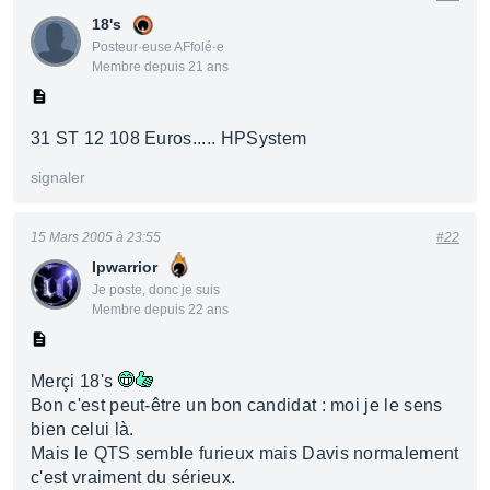
18's
Posteur·euse AFfolé·e
Membre depuis 21 ans
31 ST 12 108 Euros..... HPSystem
signaler
15 Mars 2005 à 23:55
#22
Ipwarrior
Je poste, donc je suis
Membre depuis 22 ans
Merçi 18's
Bon c'est peut-être un bon candidat : moi je le sens
bien celui là.
Mais le QTS semble furieux mais Davis normalement
c'est vraiment du sérieux.