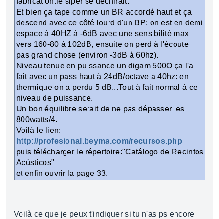
fabrication:le siper se déchirait.
Et bien ça tape comme un BR accordé haut et ça
descend avec ce côté lourd d'un BP: on est en demi
espace à 40HZ à -6dB avec une sensibilité max
vers 160-80 à 102dB, ensuite on perd à l'écoute
pas grand chose (environ -3dB à 60hz).
Niveau tenue en puissance un digam 500O ça l'a
fait avec un pass haut à 24dB/octave à 40hz: en
thermique on a perdu 5 dB...Tout à fait normal à ce
niveau de puissance.
Un bon équilibre serait de ne pas dépasser les
800watts/4.
Voilà le lien:
http://profesional.beyma.com/recursos.php
puis télécharger le répertoire:"Catálogo de Recintos
Acústicos"
et enfin ouvrir la page 33.
Voilà ce que je peux t'indiquer si tu n'as ps encore