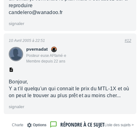
reproduire
candelero@wanadoo.fr
signaler
10 Avril 2005 à 22:51
#12
pvernadat
Posteur·euse AFfamé·e
Membre depuis 22 ans
Bonjour,
Y a t'il quelqu'un qui connait le prix du MTL-1X et où
on peut le trouver au plus prêt et au moins cher...
signaler
RÉPONDRE À CE SUJET
Charte
Options
< Liste des sujets