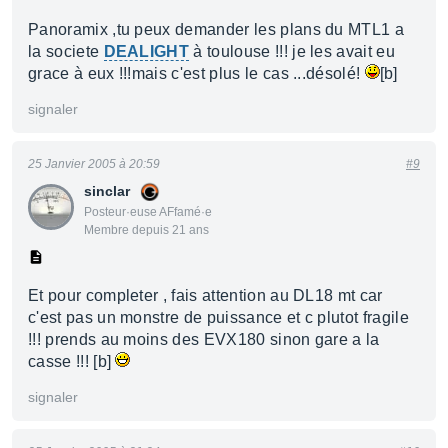
Panoramix ,tu peux demander les plans du MTL1 a
la societe
DEALIGHT
à toulouse !!! je les avait eu
grace à eux !!!mais c'est plus le cas ...désolé!
[b]
signaler
25 Janvier 2005 à 20:59
#9
sinclar
Posteur·euse AFfamé·e
Membre depuis 21 ans
Et pour completer , fais attention au DL18 mt car
c'est pas un monstre de puissance et c plutot fragile
!!! prends au moins des EVX180 sinon gare a la
casse !!! [b]
signaler