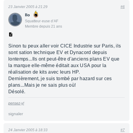
23 Janvier 2005 à 21:29
#6
Ilo
Squatteur·euse d’AF
Membre depuis 21 ans
Sinon tu peux aller voir CICE Industrie sur Paris, ils
sont sation technique EV et Dynacord depuis
lontemps...Ils ont peut-être d'anciens plans EV que
la marque elle-même éditait aux USA pour la
réalisation de kits avec leurs HP.
Dernièrement, je suis tombé par hazard sur ces
plans...Mais je ne sais plus où!
Désolé.
pensez-y!
signaler
24 Janvier 2005 à 18:33
#7