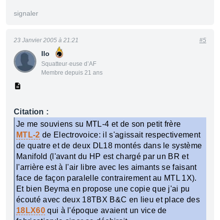
signaler
23 Janvier 2005 à 21:21
#5
Ilo
Squatteur·euse d’AF
Membre depuis 21 ans
Citation :
Je me souviens su MTL-4 et de son petit frère
MTL-2
de Electrovoice: il s'agissait respectivement
de quatre et de deux DL18 montés dans le système
Manifold (l'avant du HP est chargé par un BR et
l'arrière est à l'air libre avec les aimants se faisant
face de façon paralelle contrairement au MTL 1X).
Et bien Beyma en propose une copie que j'ai pu
écouté avec deux 18TBX B&C en lieu et place des
18LX60
qui à l'époque avaient un vice de