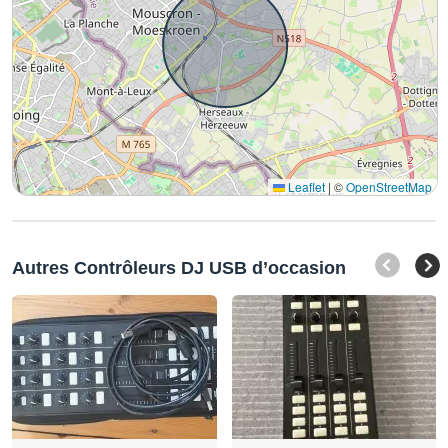
Leaflet
|
©
OpenStreetMap
Autres Contrôleurs DJ USB d’occasion