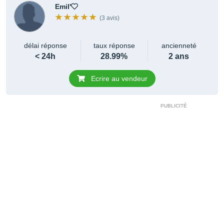
Emil'
(3 avis)
délai réponse
taux réponse
ancienneté
< 24h
28.99%
2 ans
Ecrire au vendeur