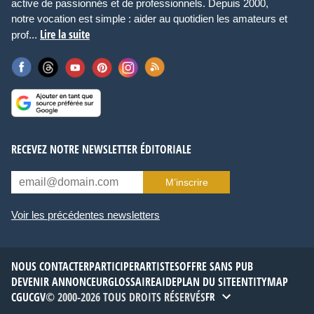
active de passionnés et de professionnels. Depuis 2000,
notre vocation est simple : aider au quotidien les amateurs et
Lire la suite
prof...
RECEVEZ NOTRE NEWSLETTER ÉDITORIALE
M’inscrire
Voir les précédentes newsletters
NOUS CONTACTER
PARTICIPER
ARTISTES
OFFRE SANS PUB
DEVENIR ANNONCEUR
GLOSSAIRE
AIDE
PLAN DU SITE
ENTITYMAP
CGU
CGV
© 2000-2026 TOUS DROITS RÉSERVÉS
FR