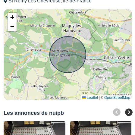
St Remy Les Chevreuse, Ile-de-France
+
−
Leaflet
|
©
OpenStreetMap
Les annonces de nuipb